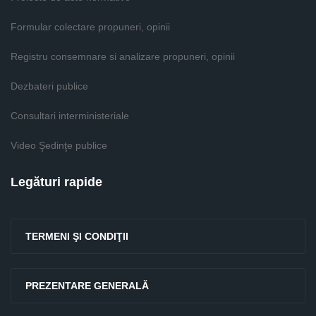
Formular colectare propuneri, opinii
Registru consemnare si analizare propuneri, opinii
Dezbateri publice
Consultari interministeriale
Video Şedinţe publice
Legături rapide
TERMENI ŞI CONDIŢII
PREZENTARE GENERALĂ