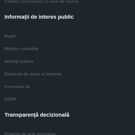
Cariera | Concursuri | Locuri de munca
Informaţii de interes public
Buget
Bilanţuri contabile
Achiziţii publice
Declaratii de avere si interese
Formulare tip
GDPR
Transparenţă decizională
Proiecte de acte normative