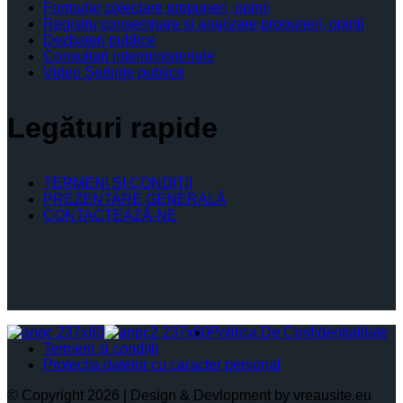
Formular colectare propuneri, opinii
Registru consemnare si analizare propuneri, opinii
Dezbateri publice
Consultari interministeriale
Video Şedinţe publice
Legături rapide
TERMENI ŞI CONDIŢII
PREZENTARE GENERALĂ
CONTACTEAZĂ-NE
Politica De Confidențialitate
Termeni și condiții
Protectia datelor cu caracter personal
© Copyright 2026 | Design & Devlopment by vreausite.eu