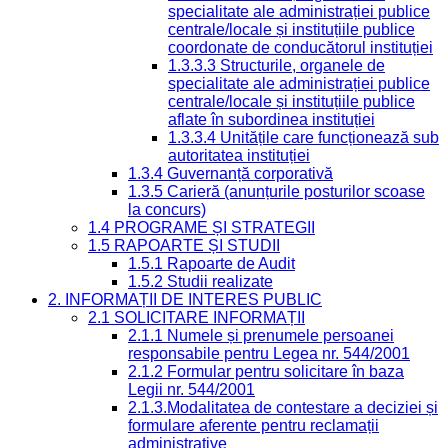
specialitate ale administrației publice
centrale/locale și instituțiile publice
coordonate de conducătorul instituției
1.3.3.3 Structurile, organele de
specialitate ale administrației publice
centrale/locale și instituțiile publice
aflate în subordinea instituției
1.3.3.4 Unitățile care funcționează sub
autoritatea instituției
1.3.4 Guvernanță corporativă
1.3.5 Carieră (anunțurile posturilor scoase
la concurs)
1.4 PROGRAME ȘI STRATEGII
1.5 RAPOARTE ȘI STUDII
1.5.1 Rapoarte de Audit
1.5.2 Studii realizate
2. INFORMAȚII DE INTERES PUBLIC
2.1 SOLICITARE INFORMAȚII
2.1.1 Numele și prenumele persoanei
responsabile pentru Legea nr. 544/2001
2.1.2 Formular pentru solicitare în baza
Legii nr. 544/2001
2.1.3.Modalitatea de contestare a deciziei și
formulare aferente pentru reclamații
administrative