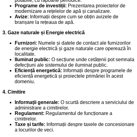
potabile, cu rapoarte periodice.
Programe de investiții:
Prezentarea proiectelor de
modernizare a rețelelor de apă și canalizare.
Avize:
Informații despre cum se obțin avizele de
branșare la rețeaua de apă.
3. Gaze naturale și Energie electrică
Furnizori:
Numele și datele de contact ale furnizorilor
de energie electrică și gaze naturale care operează în
localitate.
Iluminat public:
O secțiune unde cetățenii pot semnala
defecțiuni ale sistemului de iluminat public.
Eficiență energetică:
Informații despre programele de
eficiență energetică și proiectele primăriei în acest
domeniu.
4. Cimitire
Informații generale:
O scurtă descriere a serviciului de
administrare a cimitirelor.
Regulament:
Regulamentul de funcționare a
cimitirelor.
Taxe și tarife:
Informații despre taxele de concesionare
a locurilor de veci.