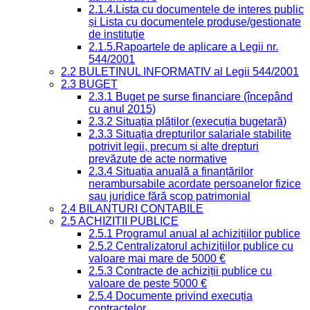
2.1.4.Lista cu documentele de interes public
și Lista cu documentele produse/gestionate
de instituție
2.1.5.Rapoartele de aplicare a Legii nr.
544/2001
2.2 BULETINUL INFORMATIV al Legii 544/2001
2.3 BUGET
2.3.1 Buget pe surse financiare (începând
cu anul 2015)
2.3.2 Situația plăților (execuția bugetară)
2.3.3 Situația drepturilor salariale stabilite
potrivit legii, precum și alte drepturi
prevăzute de acte normative
2.3.4 Situația anuală a finanțărilor
nerambursabile acordate persoanelor fizice
sau juridice fără scop patrimonial
2.4 BILANȚURI CONTABILE
2.5 ACHIZIȚII PUBLICE
2.5.1 Programul anual al achizițiilor publice
2.5.2 Centralizatorul achizițiilor publice cu
valoare mai mare de 5000 €
2.5.3 Contracte de achiziții publice cu
valoare de peste 5000 €
2.5.4 Documente privind execuția
contractelor