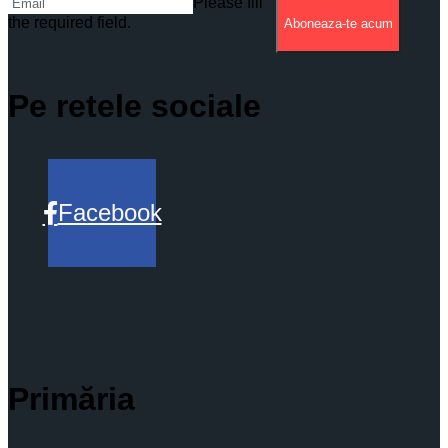
Please fill
the required field.
Aboneaza-te acum
Pe retele sociale
Facebook
Primăria