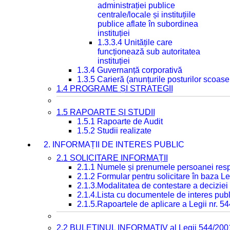
administrației publice
centrale/locale și instituțiile
publice aflate în subordinea
instituției
1.3.3.4 Unitățile care
funcționează sub autoritatea
instituției
1.3.4 Guvernanță corporativă
1.3.5 Carieră (anunțurile posturilor scoase
1.4 PROGRAME ȘI STRATEGII
1.5 RAPOARTE ȘI STUDII
1.5.1 Rapoarte de Audit
1.5.2 Studii realizate
2. INFORMAȚII DE INTERES PUBLIC
2.1 SOLICITARE INFORMAȚII
2.1.1 Numele și prenumele persoanei resp
2.1.2 Formular pentru solicitare în baza Le
2.1.3.Modalitatea de contestare a deciziei 
2.1.4.Lista cu documentele de interes publ
2.1.5.Rapoartele de aplicare a Legii nr. 5
2.2 BULETINUL INFORMATIV al Legii 544/200