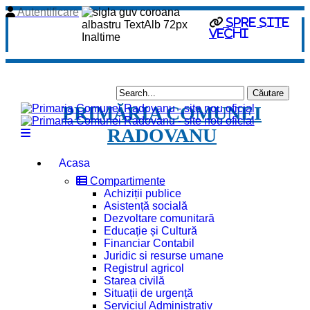
Autentificare
Spre site
vechi
PRIMĂRIA COMUNEI
RADOVANU
Acasa
Compartimente
Achiziții publice
Asistență socială
Dezvoltare comunitară
Educație și Cultură
Financiar Contabil
Juridic si resurse umane
Registrul agricol
Starea civilă
Situații de urgență
Serviciul Administrativ