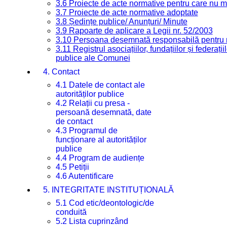
3.6 Proiecte de acte normative pentru care nu ma
3.7 Proiecte de acte normative adoptate
3.8 Ședințe publice/ Anunțuri/ Minute
3.9 Rapoarte de aplicare a Legii nr. 52/2003
3.10 Persoana desemnată responsabilă pentru re
3.11 Registrul asociațiilor, fundațiilor și federații
publice ale Comunei
4. Contact
4.1 Datele de contact ale
autorităților publice
4.2 Relații cu presa -
persoană desemnată, date
de contact
4.3 Programul de
funcționare al autorităților
publice
4.4 Program de audiențe
4.5 Petiții
4.6 Autentificare
5. INTEGRITATE INSTITUȚIONALĂ
5.1 Cod etic/deontologic/de
conduită
5.2 Lista cuprinzând