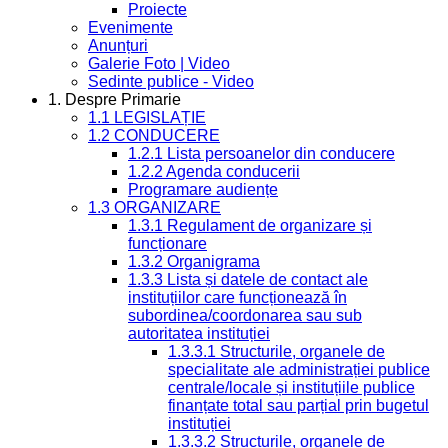
Proiecte
Evenimente
Anunțuri
Galerie Foto | Video
Sedinte publice - Video
1. Despre Primarie
1.1 LEGISLAȚIE
1.2 CONDUCERE
1.2.1 Lista persoanelor din conducere
1.2.2 Agenda conducerii
Programare audiențe
1.3 ORGANIZARE
1.3.1 Regulament de organizare și
funcționare
1.3.2 Organigrama
1.3.3 Lista și datele de contact ale
instituțiilor care funcționează în
subordinea/coordonarea sau sub
autoritatea instituției
1.3.3.1 Structurile, organele de
specialitate ale administrației publice
centrale/locale și instituțiile publice
finanțate total sau parțial prin bugetul
instituției
1.3.3.2 Structurile, organele de