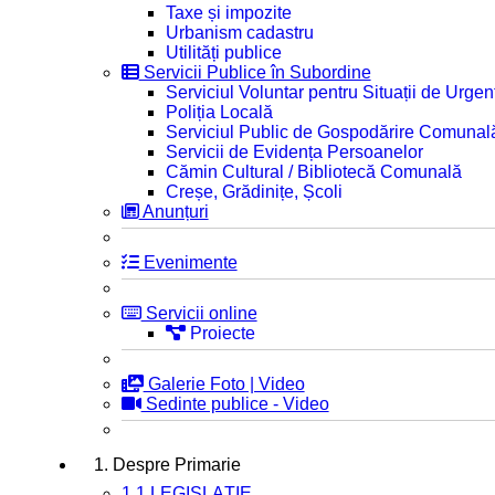
Taxe și impozite
Urbanism cadastru
Utilități publice
Servicii Publice în Subordine
Serviciul Voluntar pentru Situații de Urgen
Poliția Locală
Serviciul Public de Gospodărire Comunal
Servicii de Evidența Persoanelor
Cămin Cultural / Bibliotecă Comunală
Creșe, Grădinițe, Școli
Anunțuri
Evenimente
Servicii online
Proiecte
Galerie Foto | Video
Sedinte publice - Video
1. Despre Primarie
1.1 LEGISLAȚIE