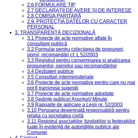
2.6 FORMULARE TIP
2.7 DECLARAȚII DE AVERE ȘI DE INTERESE
2.8 COMISIA PARITARĂ
2.9. PROTECȚIA DATELOR CU CARACTER
PERSONAL
3. TRANSPARENȚĂ DECIZIONALĂ
3.1 Proiecte de acte normative aflate în
consultare publică
3.2 Formular pentru colectarea de propuneri,
opinii, recomandări cf. L 52/2003
3.3 Registrul pentru consemnarea și analizarea
propunerilor, opiniilor sau recomandărilor
3.4 Dezbateri publice
3.5 Consultari interministeriale
3.6 Proiecte de acte normative pentru care nu mai
pot fi transmise sugestii
3.7 Proiecte de acte normative adoptate
3.8 Ședințe publice/ Anunțuri/ Minute
3.9 Rapoarte de aplicare a Legii nr. 52/2003
3.10 Persoana desemnată responsabilă pentru
relația cu societatea civilă
3.11 Registrul asociațiilor, fundațiilor și federațiilor
luate în evidență de autoritățile publice ale
Comunei
4. Contact