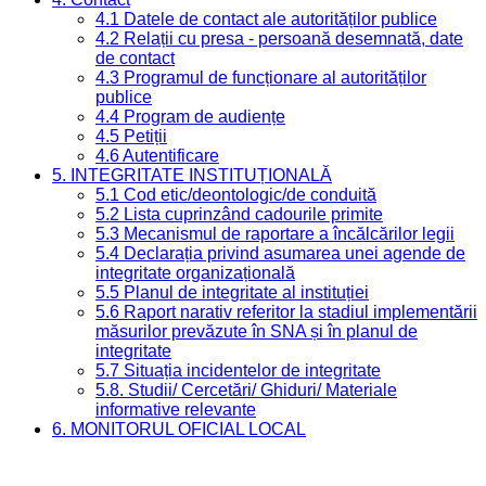
4.1 Datele de contact ale autorităților publice
4.2 Relații cu presa - persoană desemnată, date
de contact
4.3 Programul de funcționare al autorităților
publice
4.4 Program de audiențe
4.5 Petiții
4.6 Autentificare
5. INTEGRITATE INSTITUȚIONALĂ
5.1 Cod etic/deontologic/de conduită
5.2 Lista cuprinzând cadourile primite
5.3 Mecanismul de raportare a încălcărilor legii
5.4 Declarația privind asumarea unei agende de
integritate organizațională
5.5 Planul de integritate al instituției
5.6 Raport narativ referitor la stadiul implementării
măsurilor prevăzute în SNA și în planul de
integritate
5.7 Situația incidentelor de integritate
5.8. Studii/ Cercetări/ Ghiduri/ Materiale
informative relevante
6. MONITORUL OFICIAL LOCAL