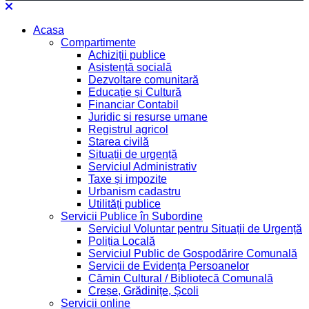
Acasa
Compartimente
Achiziții publice
Asistență socială
Dezvoltare comunitară
Educație și Cultură
Financiar Contabil
Juridic si resurse umane
Registrul agricol
Starea civilă
Situații de urgență
Serviciul Administrativ
Taxe și impozite
Urbanism cadastru
Utilități publice
Servicii Publice în Subordine
Serviciul Voluntar pentru Situații de Urgență
Poliția Locală
Serviciul Public de Gospodărire Comunală
Servicii de Evidența Persoanelor
Cămin Cultural / Bibliotecă Comunală
Creșe, Grădinițe, Școli
Servicii online