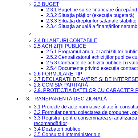
2.3 BUGET
2.3.1 Buget pe surse financiare (începând
2.3.2 Situația plăților (execuția bugetară)
2.3.3 Situația drepturilor salariale stabilit
2.3.4 Situația anuală a finanțărilor neramb
2.4 BILANȚURI CONTABILE
2.5 ACHIZIȚII PUBLICE
2.5.1 Programul anual al achizițiilor publi
2.5.2 Centralizatorul achizițiilor publice 
2.5.3 Contracte de achiziții publice cu va
2.5.4 Documente privind execuția contract
2.6 FORMULARE TIP
2.7 DECLARAȚII DE AVERE ȘI DE INTERES
2.8 COMISIA PARITARĂ
2.9. PROTECȚIA DATELOR CU CARACTER
3. TRANSPARENȚĂ DECIZIONALĂ
3.1 Proiecte de acte normative aflate în consult
3.2 Formular pentru colectarea de propuneri, opi
3.3 Registrul pentru consemnarea și analizarea p
recomandărilor
3.4 Dezbateri publice
3.5 Consultari interministeriale