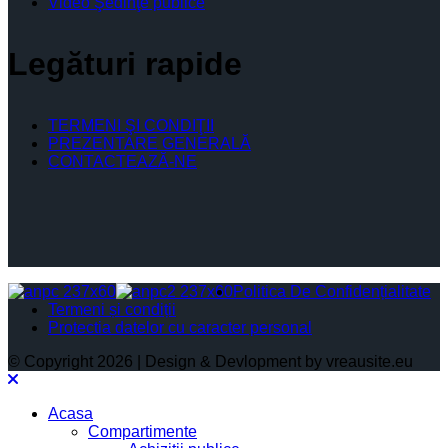
Video Şedinţe publice
Legături rapide
TERMENI ŞI CONDIŢII
PREZENTARE GENERALĂ
CONTACTEAZĂ-NE
Politica De Confidențialitate
Termeni și condiții
Protectia datelor cu caracter personal
© Copyright 2026 | Design & Devlopment by vreausite.eu
Acasa
Compartimente