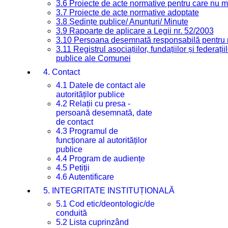
3.6 Proiecte de acte normative pentru care nu ma
3.7 Proiecte de acte normative adoptate
3.8 Ședințe publice/ Anunțuri/ Minute
3.9 Rapoarte de aplicare a Legii nr. 52/2003
3.10 Persoana desemnată responsabilă pentru re
3.11 Registrul asociațiilor, fundațiilor și federații
publice ale Comunei
4. Contact
4.1 Datele de contact ale
autorităților publice
4.2 Relații cu presa -
persoană desemnată, date
de contact
4.3 Programul de
funcționare al autorităților
publice
4.4 Program de audiențe
4.5 Petiții
4.6 Autentificare
5. INTEGRITATE INSTITUȚIONALĂ
5.1 Cod etic/deontologic/de
conduită
5.2 Lista cuprinzând