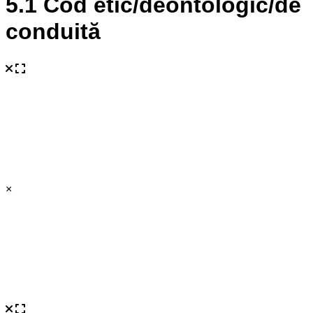
5.1 Cod etic/deontologic/de
conduită
×