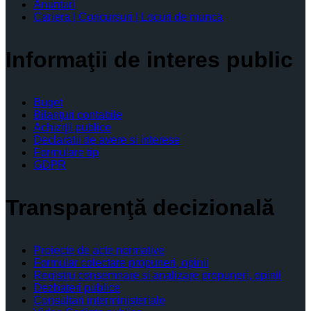
Anunturi
Cariera | Concursuri | Locuri de munca
Informaţii de interes public
Buget
Bilanţuri contabile
Achiziţii publice
Declaratii de avere si interese
Formulare tip
GDPR
Transparenţă decizională
Proiecte de acte normative
Formular colectare propuneri, opinii
Registru consemnare si analizare propuneri, opinii
Dezbateri publice
Consultari interministeriale