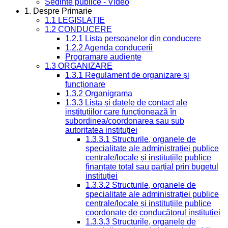
Sedinte publice - Video
1. Despre Primarie
1.1 LEGISLAȚIE
1.2 CONDUCERE
1.2.1 Lista persoanelor din conducere
1.2.2 Agenda conducerii
Programare audiențe
1.3 ORGANIZARE
1.3.1 Regulament de organizare și
funcționare
1.3.2 Organigrama
1.3.3 Lista și datele de contact ale
instituțiilor care funcționează în
subordinea/coordonarea sau sub
autoritatea instituției
1.3.3.1 Structurile, organele de
specialitate ale administrației publice
centrale/locale și instituțiile publice
finanțate total sau parțial prin bugetul
instituției
1.3.3.2 Structurile, organele de
specialitate ale administrației publice
centrale/locale și instituțiile publice
coordonate de conducătorul instituției
1.3.3.3 Structurile, organele de