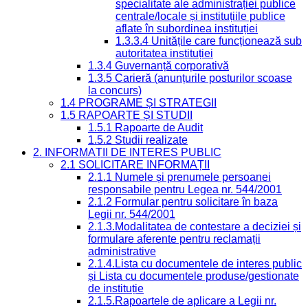
specialitate ale administrației publice
centrale/locale și instituțiile publice
aflate în subordinea instituției
1.3.3.4 Unitățile care funcționează sub
autoritatea instituției
1.3.4 Guvernanță corporativă
1.3.5 Carieră (anunțurile posturilor scoase
la concurs)
1.4 PROGRAME ȘI STRATEGII
1.5 RAPOARTE ȘI STUDII
1.5.1 Rapoarte de Audit
1.5.2 Studii realizate
2. INFORMAȚII DE INTERES PUBLIC
2.1 SOLICITARE INFORMAȚII
2.1.1 Numele și prenumele persoanei
responsabile pentru Legea nr. 544/2001
2.1.2 Formular pentru solicitare în baza
Legii nr. 544/2001
2.1.3.Modalitatea de contestare a deciziei și
formulare aferente pentru reclamații
administrative
2.1.4.Lista cu documentele de interes public
și Lista cu documentele produse/gestionate
de instituție
2.1.5.Rapoartele de aplicare a Legii nr.