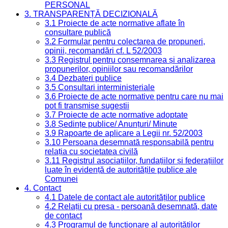
PERSONAL
3. TRANSPARENȚĂ DECIZIONALĂ
3.1 Proiecte de acte normative aflate în
consultare publică
3.2 Formular pentru colectarea de propuneri,
opinii, recomandări cf. L 52/2003
3.3 Registrul pentru consemnarea și analizarea
propunerilor, opiniilor sau recomandărilor
3.4 Dezbateri publice
3.5 Consultari interministeriale
3.6 Proiecte de acte normative pentru care nu mai
pot fi transmise sugestii
3.7 Proiecte de acte normative adoptate
3.8 Ședințe publice/ Anunțuri/ Minute
3.9 Rapoarte de aplicare a Legii nr. 52/2003
3.10 Persoana desemnată responsabilă pentru
relația cu societatea civilă
3.11 Registrul asociațiilor, fundațiilor și federațiilor
luate în evidență de autoritățile publice ale
Comunei
4. Contact
4.1 Datele de contact ale autorităților publice
4.2 Relații cu presa - persoană desemnată, date
de contact
4.3 Programul de funcționare al autorităților