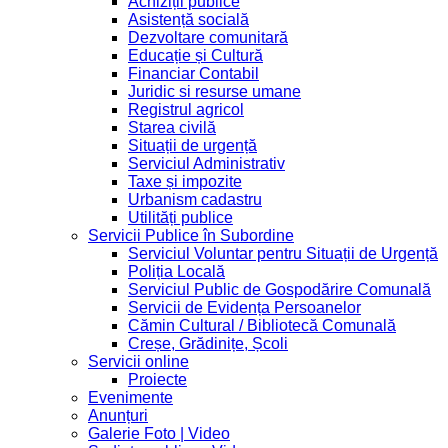
Achiziții publice
Asistență socială
Dezvoltare comunitară
Educație și Cultură
Financiar Contabil
Juridic si resurse umane
Registrul agricol
Starea civilă
Situații de urgență
Serviciul Administrativ
Taxe și impozite
Urbanism cadastru
Utilități publice
Servicii Publice în Subordine
Serviciul Voluntar pentru Situații de Urgență
Poliția Locală
Serviciul Public de Gospodărire Comunală
Servicii de Evidența Persoanelor
Cămin Cultural / Bibliotecă Comunală
Creșe, Grădinițe, Școli
Servicii online
Proiecte
Evenimente
Anunțuri
Galerie Foto | Video