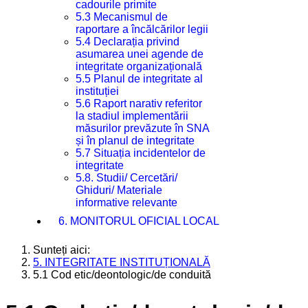
cadourile primite
5.3 Mecanismul de
raportare a încălcărilor legii
5.4 Declarația privind
asumarea unei agende de
integritate organizațională
5.5 Planul de integritate al
instituției
5.6 Raport narativ referitor
la stadiul implementării
măsurilor prevăzute în SNA
și în planul de integritate
5.7 Situația incidentelor de
integritate
5.8. Studii/ Cercetări/
Ghiduri/ Materiale
informative relevante
6. MONITORUL OFICIAL LOCAL
Sunteți aici:
5. INTEGRITATE INSTITUȚIONALĂ
5.1 Cod etic/deontologic/de conduită