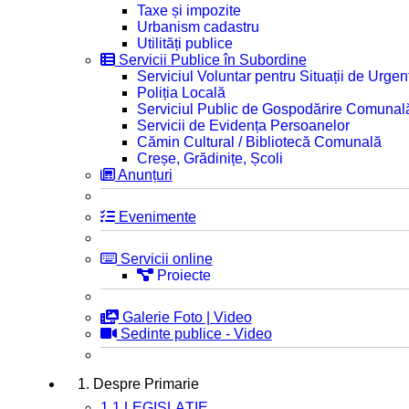
Taxe și impozite
Urbanism cadastru
Utilități publice
Servicii Publice în Subordine
Serviciul Voluntar pentru Situații de Urgen
Poliția Locală
Serviciul Public de Gospodărire Comunal
Servicii de Evidența Persoanelor
Cămin Cultural / Bibliotecă Comunală
Creșe, Grădinițe, Școli
Anunțuri
Evenimente
Servicii online
Proiecte
Galerie Foto | Video
Sedinte publice - Video
1. Despre Primarie
1.1 LEGISLAȚIE