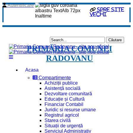
Autentificare
Spre site
vechi
PRIMĂRIA COMUNEI
RADOVANU
Acasa
Compartimente
Achiziții publice
Asistență socială
Dezvoltare comunitară
Educație și Cultură
Financiar Contabil
Juridic si resurse umane
Registrul agricol
Starea civilă
Situații de urgență
Serviciul Administrativ