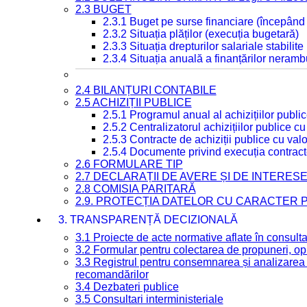
2.3 BUGET
2.3.1 Buget pe surse financiare (începând
2.3.2 Situația plăților (execuția bugetară)
2.3.3 Situația drepturilor salariale stabilit
2.3.4 Situația anuală a finanțărilor neramb
2.4 BILANȚURI CONTABILE
2.5 ACHIZIȚII PUBLICE
2.5.1 Programul anual al achizițiilor publi
2.5.2 Centralizatorul achizițiilor publice 
2.5.3 Contracte de achiziții publice cu va
2.5.4 Documente privind execuția contract
2.6 FORMULARE TIP
2.7 DECLARAȚII DE AVERE ȘI DE INTERES
2.8 COMISIA PARITARĂ
2.9. PROTECȚIA DATELOR CU CARACTER
3. TRANSPARENȚĂ DECIZIONALĂ
3.1 Proiecte de acte normative aflate în consult
3.2 Formular pentru colectarea de propuneri, opi
3.3 Registrul pentru consemnarea și analizarea p
recomandărilor
3.4 Dezbateri publice
3.5 Consultari interministeriale