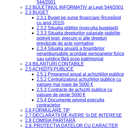
544/2001
2.2 BULETINUL INFORMATIV al Legii 544/2001
2.3 BUGET
2.3.1 Buget pe surse financiare (începând
cu anul 2015)
2.3.2 Situația plăților (execuția bugetară)
2.3.3 Situația drepturilor salariale stabilite
potrivit legii, precum și alte drepturi
prevăzute de acte normative
2.3.4 Situația anuală a finanțărilor
nerambursabile acordate persoanelor fizice
sau juridice fără scop patrimonial
2.4 BILANȚURI CONTABILE
2.5 ACHIZIȚII PUBLICE
2.5.1 Programul anual al achizițiilor publice
2.5.2 Centralizatorul achizițiilor publice cu
valoare mai mare de 5000 €
2.5.3 Contracte de achiziții publice cu
valoare de peste 5000 €
2.5.4 Documente privind execuția
contractelor
2.6 FORMULARE TIP
2.7 DECLARAȚII DE AVERE ȘI DE INTERESE
2.8 COMISIA PARITARĂ
2.9. PROTECȚIA DATELOR CU CARACTER