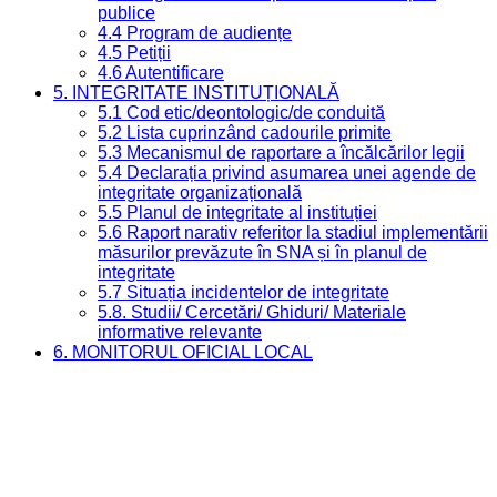
publice
4.4 Program de audiențe
4.5 Petiții
4.6 Autentificare
5. INTEGRITATE INSTITUȚIONALĂ
5.1 Cod etic/deontologic/de conduită
5.2 Lista cuprinzând cadourile primite
5.3 Mecanismul de raportare a încălcărilor legii
5.4 Declarația privind asumarea unei agende de
integritate organizațională
5.5 Planul de integritate al instituției
5.6 Raport narativ referitor la stadiul implementării
măsurilor prevăzute în SNA și în planul de
integritate
5.7 Situația incidentelor de integritate
5.8. Studii/ Cercetări/ Ghiduri/ Materiale
informative relevante
6. MONITORUL OFICIAL LOCAL