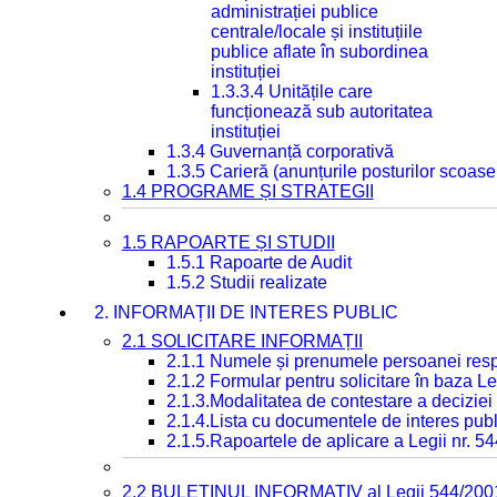
administrației publice
centrale/locale și instituțiile
publice aflate în subordinea
instituției
1.3.3.4 Unitățile care
funcționează sub autoritatea
instituției
1.3.4 Guvernanță corporativă
1.3.5 Carieră (anunțurile posturilor scoase
1.4 PROGRAME ȘI STRATEGII
1.5 RAPOARTE ȘI STUDII
1.5.1 Rapoarte de Audit
1.5.2 Studii realizate
2. INFORMAȚII DE INTERES PUBLIC
2.1 SOLICITARE INFORMAȚII
2.1.1 Numele și prenumele persoanei resp
2.1.2 Formular pentru solicitare în baza Le
2.1.3.Modalitatea de contestare a deciziei 
2.1.4.Lista cu documentele de interes publ
2.1.5.Rapoartele de aplicare a Legii nr. 5
2.2 BULETINUL INFORMATIV al Legii 544/200