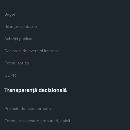
Buget
Bilanţuri contabile
Achiziţii publice
Declaratii de avere si interese
Formulare tip
GDPR
Transparenţă decizională
Proiecte de acte normative
Formular colectare propuneri, opinii