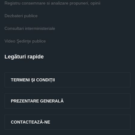
Registru consemnare si analizare propuneri, opinii
Dezbateri publice
Consultari interministeriale
Video Şedinţe publice
Legături rapide
TERMENI ŞI CONDIŢII
PREZENTARE GENERALĂ
CONTACTEAZĂ-NE