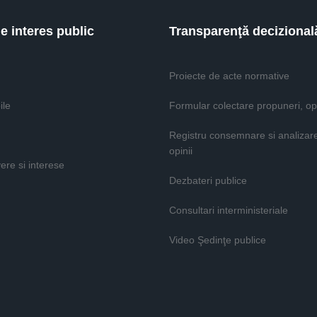
de interes public
Transparenţă decizional
Proiecte de acte normative
ile
Formular colectare propuneri, opi
Registru consemnare si analizar
opinii
vere si interese
Dezbateri publice
Consultari interministeriale
Video Şedinţe publice