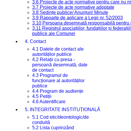
3.6 Proiecte de acte normative pentru care nu ma
3.7 Proiecte de acte normative adoptate
3.8 Ședințe publice/ Anunțuri/ Minute
3.9 Rapoarte de aplicare a Legii nr. 52/2003
3.10 Persoana desemnată responsabilă pentru re
3.11 Registrul asociațiilor, fundațiilor și federații
publice ale Comunei
4. Contact
4.1 Datele de contact ale
autorităților publice
4.2 Relații cu presa -
persoană desemnată, date
de contact
4.3 Programul de
funcționare al autorităților
publice
4.4 Program de audiențe
4.5 Petiții
4.6 Autentificare
5. INTEGRITATE INSTITUȚIONALĂ
5.1 Cod etic/deontologic/de
conduită
5.2 Lista cuprinzând