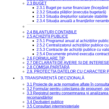
2.3 BUGET
2.3.1 Buget pe surse financiare (începând
2.3.2 Situația plăților (execuția bugetară)
2.3.3 Situația drepturilor salariale stabilit
2.3.4 Situația anuală a finanțărilor neramb
2.4 BILANȚURI CONTABILE
2.5 ACHIZIȚII PUBLICE
2.5.1 Programul anual al achizițiilor publi
2.5.2 Centralizatorul achizițiilor publice 
2.5.3 Contracte de achiziții publice cu va
2.5.4 Documente privind execuția contract
2.6 FORMULARE TIP
2.7 DECLARAȚII DE AVERE ȘI DE INTERES
2.8 COMISIA PARITARĂ
2.9. PROTECȚIA DATELOR CU CARACTER
3. TRANSPARENȚĂ DECIZIONALĂ
3.1 Proiecte de acte normative aflate în consult
3.2 Formular pentru colectarea de propuneri, opi
3.3 Registrul pentru consemnarea și analizarea p
recomandărilor
3.4 Dezbateri publice
3.5 Consultari interministeriale