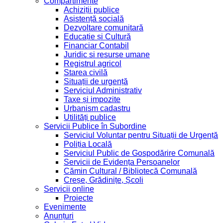
Compartimente
Achiziții publice
Asistență socială
Dezvoltare comunitară
Educație și Cultură
Financiar Contabil
Juridic si resurse umane
Registrul agricol
Starea civilă
Situații de urgență
Serviciul Administrativ
Taxe și impozite
Urbanism cadastru
Utilități publice
Servicii Publice în Subordine
Serviciul Voluntar pentru Situații de Urgență
Poliția Locală
Serviciul Public de Gospodărire Comunală
Servicii de Evidența Persoanelor
Cămin Cultural / Bibliotecă Comunală
Creșe, Grădinițe, Școli
Servicii online
Proiecte
Evenimente
Anunțuri