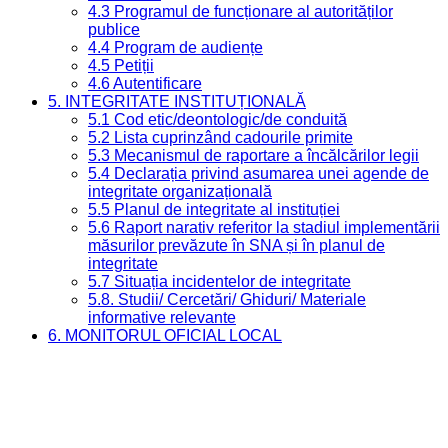
4.3 Programul de funcționare al autorităților
publice
4.4 Program de audiențe
4.5 Petiții
4.6 Autentificare
5. INTEGRITATE INSTITUȚIONALĂ
5.1 Cod etic/deontologic/de conduită
5.2 Lista cuprinzând cadourile primite
5.3 Mecanismul de raportare a încălcărilor legii
5.4 Declarația privind asumarea unei agende de
integritate organizațională
5.5 Planul de integritate al instituției
5.6 Raport narativ referitor la stadiul implementării
măsurilor prevăzute în SNA și în planul de
integritate
5.7 Situația incidentelor de integritate
5.8. Studii/ Cercetări/ Ghiduri/ Materiale
informative relevante
6. MONITORUL OFICIAL LOCAL