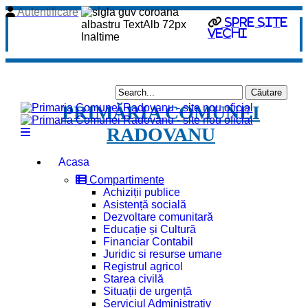
Autentificare
Spre site
vechi
PRIMĂRIA COMUNEI
RADOVANU
Acasa
Compartimente
Achiziții publice
Asistență socială
Dezvoltare comunitară
Educație și Cultură
Financiar Contabil
Juridic si resurse umane
Registrul agricol
Starea civilă
Situații de urgență
Serviciul Administrativ