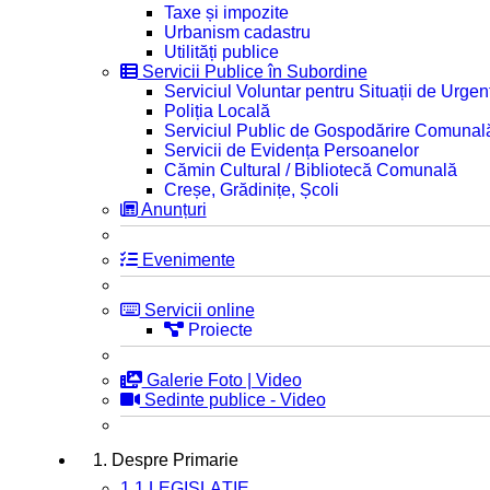
Taxe și impozite
Urbanism cadastru
Utilități publice
Servicii Publice în Subordine
Serviciul Voluntar pentru Situații de Urgen
Poliția Locală
Serviciul Public de Gospodărire Comunal
Servicii de Evidența Persoanelor
Cămin Cultural / Bibliotecă Comunală
Creșe, Grădinițe, Școli
Anunțuri
Evenimente
Servicii online
Proiecte
Galerie Foto | Video
Sedinte publice - Video
1. Despre Primarie
1.1 LEGISLAȚIE