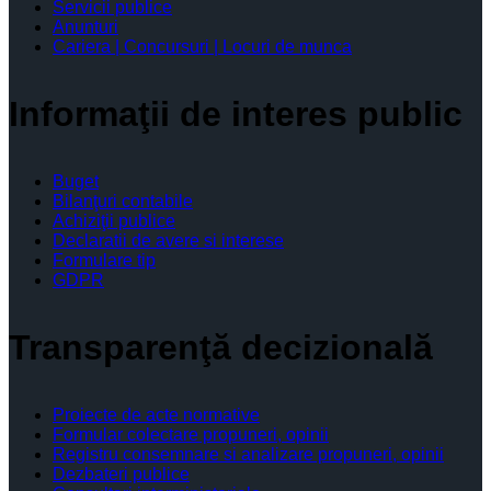
Servicii publice
Anunturi
Cariera | Concursuri | Locuri de munca
Informaţii de interes public
Buget
Bilanţuri contabile
Achiziţii publice
Declaratii de avere si interese
Formulare tip
GDPR
Transparenţă decizională
Proiecte de acte normative
Formular colectare propuneri, opinii
Registru consemnare si analizare propuneri, opinii
Dezbateri publice