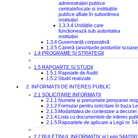
administrației publice
centrale/locale și instituțiile
publice aflate în subordinea
instituției
1.3.3.4 Unitățile care
funcționează sub autoritatea
instituției
1.3.4 Guvernanță corporativă
1.3.5 Carieră (anunțurile posturilor scoase
1.4 PROGRAME ȘI STRATEGII
1.5 RAPOARTE ȘI STUDII
1.5.1 Rapoarte de Audit
1.5.2 Studii realizate
2. INFORMAȚII DE INTERES PUBLIC
2.1 SOLICITARE INFORMAȚII
2.1.1 Numele și prenumele persoanei resp
2.1.2 Formular pentru solicitare în baza Le
2.1.3.Modalitatea de contestare a deciziei 
2.1.4.Lista cu documentele de interes publ
2.1.5.Rapoartele de aplicare a Legii nr. 5
2.2 BULETINUL INFORMATIV al Legii 544/200