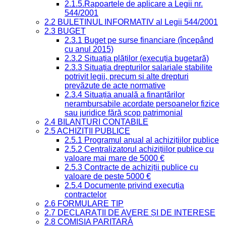
2.1.5.Rapoartele de aplicare a Legii nr.
544/2001
2.2 BULETINUL INFORMATIV al Legii 544/2001
2.3 BUGET
2.3.1 Buget pe surse financiare (începând
cu anul 2015)
2.3.2 Situația plăților (execuția bugetară)
2.3.3 Situația drepturilor salariale stabilite
potrivit legii, precum și alte drepturi
prevăzute de acte normative
2.3.4 Situația anuală a finanțărilor
nerambursabile acordate persoanelor fizice
sau juridice fără scop patrimonial
2.4 BILANȚURI CONTABILE
2.5 ACHIZIȚII PUBLICE
2.5.1 Programul anual al achizițiilor publice
2.5.2 Centralizatorul achizițiilor publice cu
valoare mai mare de 5000 €
2.5.3 Contracte de achiziții publice cu
valoare de peste 5000 €
2.5.4 Documente privind execuția
contractelor
2.6 FORMULARE TIP
2.7 DECLARAȚII DE AVERE ȘI DE INTERESE
2.8 COMISIA PARITARĂ