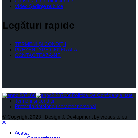
Consultari interministeriale
Video Şedinţe publice
Legături rapide
TERMENI ŞI CONDIŢII
PREZENTARE GENERALĂ
CONTACTEAZĂ-NE
Politica De Confidențialitate
Termeni și condiții
Protectia datelor cu caracter personal
© Copyright 2026 | Design & Devlopment by vreausite.eu
Acasa