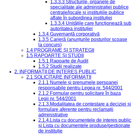
1.3.3.3 Structurile, organele de
specialitate ale administrației publice
centrale/locale și instituțiile publice
aflate în subordinea instituției
1.3.3.4 Unitățile care funcționează sub
autoritatea instituției
1.3.4 Guvernanță corporativă
1.3.5 Carieră (anunțurile posturilor scoase
la concurs)
1.4 PROGRAME ȘI STRATEGII
1.5 RAPOARTE ȘI STUDII
1.5.1 Rapoarte de Audit
1.5.2 Studii realizate
2. INFORMAȚII DE INTERES PUBLIC
2.1 SOLICITARE INFORMAȚII
2.1.1 Numele și prenumele persoanei
responsabile pentru Legea nr. 544/2001
2.1.2 Formular pentru solicitare în baza
Legii nr. 544/2001
2.1.3.Modalitatea de contestare a deciziei și
formulare aferente pentru reclamații
administrative
2.1.4.Lista cu documentele de interes public
și Lista cu documentele produse/gestionate
de instituție