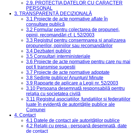
2.9. PROTECȚIA DATELOR CU CARACTER
PERSONAL
3. TRANSPARENȚĂ DECIZIONALĂ
3.1 Proiecte de acte normative aflate în
consultare publică
3.2 Formular pentru colectarea de propuneri,
opinii, recomandări cf. L 52/2003
3.3 Registrul pentru consemnarea și analizarea
propunerilor, opiniilor sau recomandărilor
3.4 Dezbateri publice
3.5 Consultari interministeriale
3.6 Proiecte de acte normative pentru care nu mai
pot fi transmise sugestii
3.7 Proiecte de acte normative adoptate
3.8 Ședințe publice/ Anunțuri/ Minute
3.9 Rapoarte de aplicare a Legii nr. 52/2003
3.10 Persoana desemnată responsabilă pentru
relația cu societatea civilă
3.11 Registrul asociațiilor, fundațiilor și federațiilor
luate în evidență de autoritățile publice ale
Comunei
4. Contact
4.1 Datele de contact ale autorităților publice
4.2 Relații cu presa - persoană desemnată, date
de contact