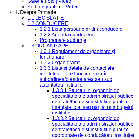
Galerie Foto | Video
Sedinte publice - Video
1. Despre Primarie
1.1 LEGISLAȚIE
1.2 CONDUCERE
1.2.1 Lista persoanelor din conducere
1.2.2 Agenda conducerii
Programare audiențe
1.3 ORGANIZARE
1.3.1 Regulament de organizare și
funcționare
1.3.2 Organigrama
1.3.3 Lista și datele de contact ale
instituțiilor care funcționează în
subordinea/coordonarea sau sub
autoritatea instituției
1.3.3.1 Structurile, organele de
specialitate ale administrației publice
centrale/locale și instituțiile publice
finanțate total sau parțial prin bugetul
instituției
1.3.3.2 Structurile, organele de
specialitate ale administrației publice
centrale/locale și instituțiile publice
coordonate de conducătorul instituției