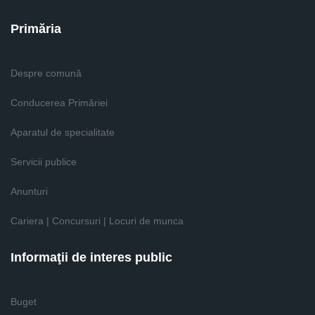
Primăria
Despre comună
Conducerea Primăriei
Aparatul de specialitate
Servicii publice
Anunturi
Cariera | Concursuri | Locuri de munca
Informaţii de interes public
Buget