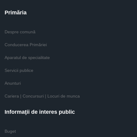
Primăria
Despre comună
Conducerea Primăriei
Aparatul de specialitate
Servicii publice
Anunturi
Cariera | Concursuri | Locuri de munca
Informaţii de interes public
Buget