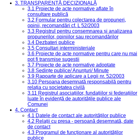
3. TRANSPARENȚĂ DECIZIONALĂ
3.1 Proiecte de acte normative aflate în
consultare publică
3.2 Formular pentru colectarea de propuneri,
opinii, recomandări cf. L 52/2003
3.3 Registrul pentru consemnarea și analizarea
propunerilor, opiniilor sau recomandărilor
3.4 Dezbateri publice
3.5 Consultari interministeriale
3.6 Proiecte de acte normative pentru care nu mai
pot fi transmise sugestii
3.7 Proiecte de acte normative adoptate
3.8 Ședințe publice/ Anunțuri/ Minute
3.9 Rapoarte de aplicare a Legii nr. 52/2003
3.10 Persoana desemnată responsabilă pentru
relația cu societatea civilă
3.11 Registrul asociațiilor, fundațiilor și federațiilor
luate în evidență de autoritățile publice ale
Comunei
4. Contact
4.1 Datele de contact ale autorităților publice
4.2 Relații cu presa - persoană desemnată, date
de contact
4.3 Programul de funcționare al autorităților
publice