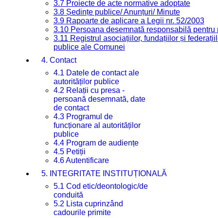
3.7 Proiecte de acte normative adoptate
3.8 Ședințe publice/ Anunțuri/ Minute
3.9 Rapoarte de aplicare a Legii nr. 52/2003
3.10 Persoana desemnată responsabilă pentru re
3.11 Registrul asociațiilor, fundațiilor și federații
publice ale Comunei
4. Contact
4.1 Datele de contact ale
autorităților publice
4.2 Relații cu presa -
persoană desemnată, date
de contact
4.3 Programul de
funcționare al autorităților
publice
4.4 Program de audiențe
4.5 Petiții
4.6 Autentificare
5. INTEGRITATE INSTITUȚIONALĂ
5.1 Cod etic/deontologic/de
conduită
5.2 Lista cuprinzând
cadourile primite