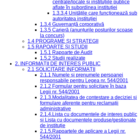
centrale/locale și instituțiile publice
aflate în subordinea instituției
1.3.3.4 Unitățile care funcționează sub
autoritatea instituției
1.3.4 Guvernanță corporativă
1.3.5 Carieră (anunțurile posturilor scoase
la concurs)
1.4 PROGRAME ȘI STRATEGII
1.5 RAPOARTE ȘI STUDII
1.5.1 Rapoarte de Audit
1.5.2 Studii realizate
2. INFORMAȚII DE INTERES PUBLIC
2.1 SOLICITARE INFORMAȚII
2.1.1 Numele și prenumele persoanei
responsabile pentru Legea nr. 544/2001
2.1.2 Formular pentru solicitare în baza
Legii nr. 544/2001
2.1.3.Modalitatea de contestare a deciziei și
formulare aferente pentru reclamații
administrative
2.1.4.Lista cu documentele de interes public
și Lista cu documentele produse/gestionate
de instituție
2.1.5.Rapoartele de aplicare a Legii nr.
544/2001