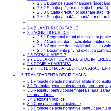
2.3.1 Buget pe surse financiare (începând
2.3.2 Situația plăților (execuția bugetară)
2.3.3 Situația drepturilor salariale stabilit
2.3.4 Situația anuală a finanțărilor neramb
2.4 BILANȚURI CONTABILE
2.5 ACHIZIȚII PUBLICE
2.5.1 Programul anual al achizițiilor publi
2.5.2 Centralizatorul achizițiilor publice 
2.5.3 Contracte de achiziții publice cu va
2.5.4 Documente privind execuția contract
2.6 FORMULARE TIP
2.7 DECLARAȚII DE AVERE ȘI DE INTERES
2.8 COMISIA PARITARĂ
2.9. PROTECȚIA DATELOR CU CARACTER
3. TRANSPARENȚĂ DECIZIONALĂ
3.1 Proiecte de acte normative aflate în consult
3.2 Formular pentru colectarea de propuneri, opi
3.3 Registrul pentru consemnarea și analizarea p
recomandărilor
3.4 Dezbateri publice
3.5 Consultari interministeriale
3.6 Proiecte de acte normative pentru care nu ma