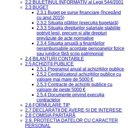
2.2 BULETINUL INFORMATIV al Legii 544/2001
2.3 BUGET
2.3.1 Buget pe surse financiare (începând
cu anul 2015)
2.3.2 Situația plăților (execuția bugetară)
2.3.3 Situația drepturilor salariale stabilite
potrivit legii, precum și alte drepturi
prevăzute de acte normative
2.3.4 Situația anuală a finanțărilor
nerambursabile acordate persoanelor fizice
sau juridice fără scop patrimonial
2.4 BILANȚURI CONTABILE
2.5 ACHIZIȚII PUBLICE
2.5.1 Programul anual al achizițiilor publice
2.5.2 Centralizatorul achizițiilor publice cu
valoare mai mare de 5000 €
2.5.3 Contracte de achiziții publice cu
valoare de peste 5000 €
2.5.4 Documente privind execuția
contractelor
2.6 FORMULARE TIP
2.7 DECLARAȚII DE AVERE ȘI DE INTERESE
2.8 COMISIA PARITARĂ
2.9. PROTECȚIA DATELOR CU CARACTER
PERSONAL