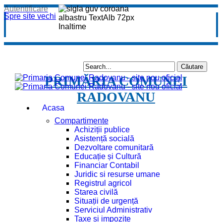
Autentificare
Spre site vechi
PRIMĂRIA COMUNEI
RADOVANU
Acasa
Compartimente
Achiziții publice
Asistență socială
Dezvoltare comunitară
Educație și Cultură
Financiar Contabil
Juridic si resurse umane
Registrul agricol
Starea civilă
Situații de urgență
Serviciul Administrativ
Taxe și impozite