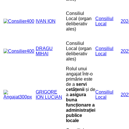
Consiliul
Local (organ
Consiliul
IVAN ION
202
deliberativ
Local
ales)
Consiliul
DRAGU
Local (organ
Consiliul
202
MIHAI
deliberativ
Local
ales)
Rolul unui
angajat într-o
primărie este
de a
servi
cetățenii
și de
GRIGORE
Consiliul
a
asigura
202
ION LUCIAN
Local
buna
funcționare a
administrației
publice
locale