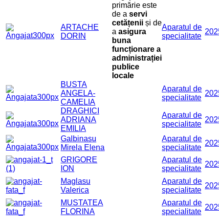
primărie este
de a
servi
cetățenii
și de
ARTACHE
Aparatul de
a
asigura
202
DORIN
specialitate
buna
funcționare a
administrației
publice
locale
BUSTA
Aparatul de
ANGELA-
202
specialitate
CAMELIA
DRAGHICI
Aparatul de
ADRIANA
202
specialitate
EMILIA
Galbinasu
Aparatul de
202
Mirela Elena
specialitate
GRIGORE
Aparatul de
202
ION
specialitate
Maglasu
Aparatul de
202
Valerica
specialitate
MUSTATEA
Aparatul de
202
FLORINA
specialitate