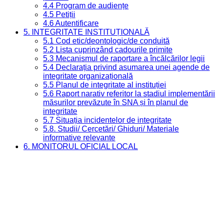
4.4 Program de audiențe
4.5 Petiții
4.6 Autentificare
5. INTEGRITATE INSTITUȚIONALĂ
5.1 Cod etic/deontologic/de conduită
5.2 Lista cuprinzând cadourile primite
5.3 Mecanismul de raportare a încălcărilor legii
5.4 Declarația privind asumarea unei agende de
integritate organizațională
5.5 Planul de integritate al instituției
5.6 Raport narativ referitor la stadiul implementării
măsurilor prevăzute în SNA și în planul de
integritate
5.7 Situația incidentelor de integritate
5.8. Studii/ Cercetări/ Ghiduri/ Materiale
informative relevante
6. MONITORUL OFICIAL LOCAL