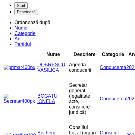
Ordonează după
Nume
Categorie
An
Partidul
Nume
Descriere
Categorie
An
DOBRESCU
Agenda
Conducerea
202
VASILICA
conducerii
Secretar
general
BOGATU
(legalitate
Conducerea
202
IONELA
acte,
consiliere
juridică)
Consiliul
Becheru
Local (organ
Consiliul