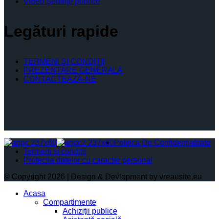
Video Şedinţe publice
Legături rapide
TERMENI ŞI CONDIŢII
PREZENTARE GENERALĂ
CONTACTEAZĂ-NE
Politica De Confidențialitate
Termeni și condiții
Protectia datelor cu caracter personal
© Copyright 2026 | Design & Devlopment by vreausite.eu
Acasa
Compartimente
Achiziții publice