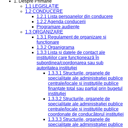
1. Despre Primarie
1.1 LEGISLAȚIE
1.2 CONDUCERE
1.2.1 Lista persoanelor din conducere
1.2.2 Agenda conducerii
Programare audiențe
1.3 ORGANIZARE
1.3.1 Regulament de organizare și
funcționare
1.3.2 Organigrama
1.3.3 Lista și datele de contact ale
instituțiilor care funcționează în
subordinea/coordonarea sau sub
autoritatea instituției
1.3.3.1 Structurile, organele de
specialitate ale administrației publice
centrale/locale și instituțiile publice
finanțate total sau parțial prin bugetul
instituției
1.3.3.2 Structurile, organele de
specialitate ale administrației publice
centrale/locale și instituțiile publice
coordonate de conducătorul instituției
1.3.3.3 Structurile, organele de
specialitate ale administrației publice