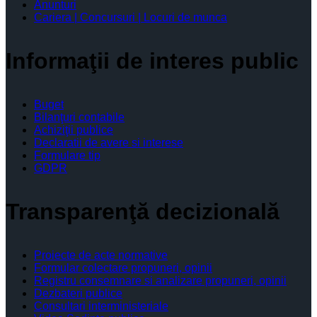
Anunturi
Cariera | Concursuri | Locuri de munca
Informaţii de interes public
Buget
Bilanţuri contabile
Achiziţii publice
Declaratii de avere si interese
Formulare tip
GDPR
Transparenţă decizională
Proiecte de acte normative
Formular colectare propuneri, opinii
Registru consemnare si analizare propuneri, opinii
Dezbateri publice
Consultari interministeriale