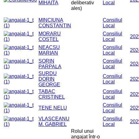
MIHAITA
deliberativ
Local
ales)
MINCIUNA
Consiliul
CONSTANTIN
Local
MORARU
Consiliul
202
COSTEL
Local
NEACSU
Consiliul
202
MARIAN
Local
SORIN
Consiliul
202
PARPALA
Local
SURDU
Consiliul
DORIN
202
Local
GEORGE
TABAC
Consiliul
202
CRISTINEL
Local
Consiliul
TENE NELU
202
Local
VLASCEANU
Consiliul
202
M. GABRIEL
Local
Rolul unui
angajat într-o