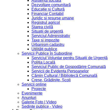
Asistență socială
Dezvoltare comunitară
Educație și Cultură
Financiar Contabil
Juridic si resurse umane
Registrul agricol
Starea civilă
Situații de urgență
Serviciul Administrativ
Taxe și impozite
Urbanism cadastru
Utilități publice
Servicii Publice în Subordine
Serviciul Voluntar pentru Situații de Urgență
Poliția Locală
Serviciul Public de Gospodărire Comunală
Servicii de Evidența Persoanelor
Cămin Cultural / Bibliotecă Comunală
Creșe, Grădinițe, Școli
Servicii online
Proiecte
Evenimente
Anunțuri
Galerie Foto | Video
Sedinte publice - Video