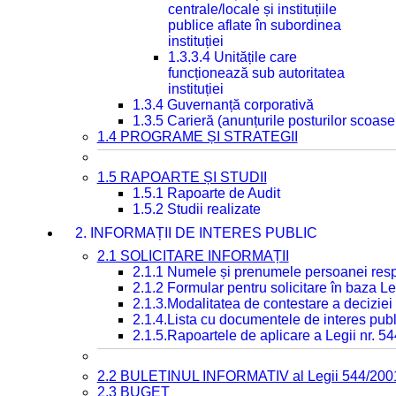
centrale/locale și instituțiile
publice aflate în subordinea
instituției
1.3.3.4 Unitățile care
funcționează sub autoritatea
instituției
1.3.4 Guvernanță corporativă
1.3.5 Carieră (anunțurile posturilor scoase
1.4 PROGRAME ȘI STRATEGII
1.5 RAPOARTE ȘI STUDII
1.5.1 Rapoarte de Audit
1.5.2 Studii realizate
2. INFORMAȚII DE INTERES PUBLIC
2.1 SOLICITARE INFORMAȚII
2.1.1 Numele și prenumele persoanei resp
2.1.2 Formular pentru solicitare în baza Le
2.1.3.Modalitatea de contestare a deciziei 
2.1.4.Lista cu documentele de interes publ
2.1.5.Rapoartele de aplicare a Legii nr. 5
2.2 BULETINUL INFORMATIV al Legii 544/200
2.3 BUGET