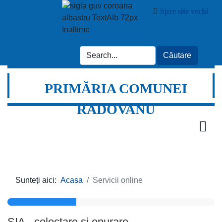
Spre site vechi
PRIMĂRIA COMUNEI
RADOVANU
Sunteți aici:
Acasa
Servicii online
SIA - colectare si epurare