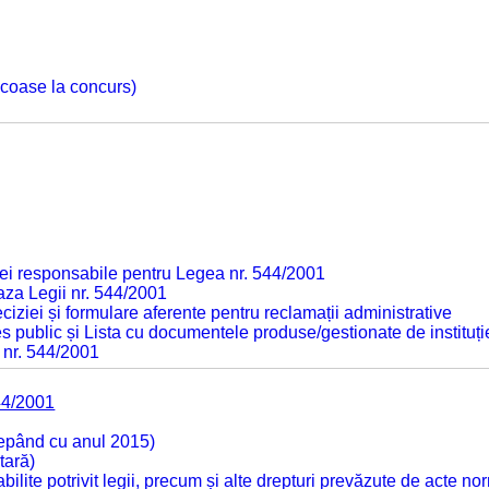
 scoase la concurs)
ei responsabile pentru Legea nr. 544/2001
baza Legii nr. 544/2001
ciziei și formulare aferente pentru reclamații administrative
s public și Lista cu documentele produse/gestionate de instituți
 nr. 544/2001
44/2001
cepând cu anul 2015)
tară)
tabilite potrivit legii, precum și alte drepturi prevăzute de acte no