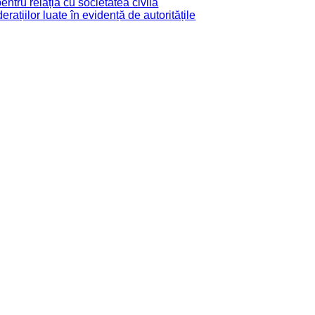
tru relația cu societatea civilă
derațiilor luate în evidență de autoritățile