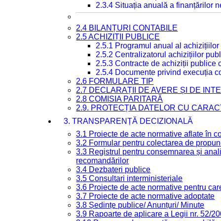
2.3.4 Situația anuală a finanțărilor
2.4 BILANȚURI CONTABILE
2.5 ACHIZIȚII PUBLICE
2.5.1 Programul anual al achizițiilor
2.5.2 Centralizatorul achizițiilor p
2.5.3 Contracte de achiziții publice
2.5.4 Documente privind execuția co
2.6 FORMULARE TIP
2.7 DECLARAȚII DE AVERE ȘI DE IN
2.8 COMISIA PARITARĂ
2.9. PROTECȚIA DATELOR CU CARA
3. TRANSPARENȚĂ DECIZIONALĂ
3.1 Proiecte de acte normative aflate în c
3.2 Formular pentru colectarea de propune
3.3 Registrul pentru consemnarea și anali
recomandărilor
3.4 Dezbateri publice
3.5 Consultari interministeriale
3.6 Proiecte de acte normative pentru care
3.7 Proiecte de acte normative adoptate
3.8 Ședințe publice/ Anunțuri/ Minute
3.9 Rapoarte de aplicare a Legii nr. 52/2