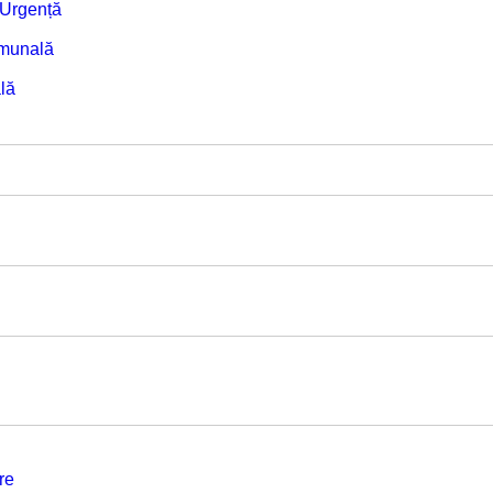
e Urgență
omunală
lă
re