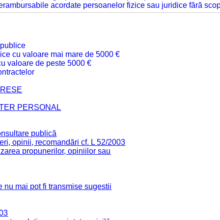
 nerambursabile acordate persoanelor fizice sau juridice fără sco
 publice
ublice cu valoare mai mare de 5000 €
 cu valoare de peste 5000 €
ntractelor
TERESE
CTER PERSONAL
onsultare publică
ri, opinii, recomandări cf. L 52/2003
zarea propunerilor, opiniilor sau
 nu mai pot fi transmise sugestii
003