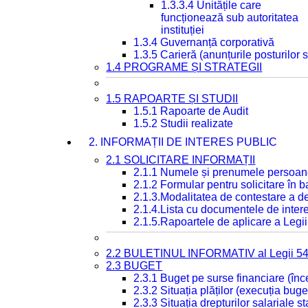
1.3.3.4 Unitățile care
funcționează sub autoritatea
instituției
1.3.4 Guvernanță corporativă
1.3.5 Carieră (anunțurile posturilor
1.4 PROGRAME ȘI STRATEGII
1.5 RAPOARTE ȘI STUDII
1.5.1 Rapoarte de Audit
1.5.2 Studii realizate
2. INFORMAȚII DE INTERES PUBLIC
2.1 SOLICITARE INFORMAȚII
2.1.1 Numele și prenumele persoan
2.1.2 Formular pentru solicitare în 
2.1.3.Modalitatea de contestare a de
2.1.4.Lista cu documentele de intere
2.1.5.Rapoartele de aplicare a Legii
2.2 BULETINUL INFORMATIV al Legii 5
2.3 BUGET
2.3.1 Buget pe surse financiare (în
2.3.2 Situația plăților (execuția buge
2.3.3 Situația drepturilor salariale s