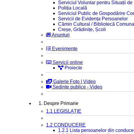
Serviciul Voluntar pentru Situații d
Poliția Locală
Serviciul Public de Gospodărire C
Servicii de Evidența Persoanelor
Cămin Cultural / Bibliotecă Comuna
Creșe, Grădinițe, Școli
Anunțuri
Evenimente
Servicii online
Proiecte
Galerie Foto | Video
Sedinte publice - Video
1. Despre Primarie
1.1 LEGISLAȚIE
1.2 CONDUCERE
1.2.1 Lista persoanelor din conduce