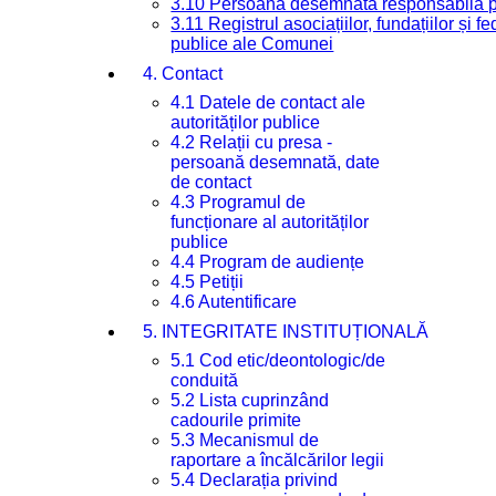
3.10 Persoana desemnată responsabilă pen
3.11 Registrul asociațiilor, fundațiilor și fe
publice ale Comunei
4. Contact
4.1 Datele de contact ale
autorităților publice
4.2 Relații cu presa -
persoană desemnată, date
de contact
4.3 Programul de
funcționare al autorităților
publice
4.4 Program de audiențe
4.5 Petiții
4.6 Autentificare
5. INTEGRITATE INSTITUȚIONALĂ
5.1 Cod etic/deontologic/de
conduită
5.2 Lista cuprinzând
cadourile primite
5.3 Mecanismul de
raportare a încălcărilor legii
5.4 Declarația privind