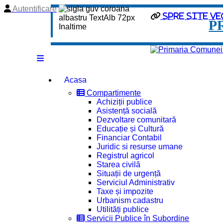
Autentificare
Spre site ve
P
Acasa
Compartimente
Achiziții publice
Asistență socială
Dezvoltare comunitară
Educație și Cultură
Financiar Contabil
Juridic si resurse umane
Registrul agricol
Starea civilă
Situații de urgență
Serviciul Administrativ
Taxe și impozite
Urbanism cadastru
Utilități publice
Servicii Publice în Subordine