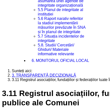
asumarea unei agende de
integritate organizațională
5.5 Planul de integritate al
instituției
5.6 Raport narativ referitor
la stadiul implementării
măsurilor prevăzute în SNA
și în planul de integritate
5.7 Situația incidentelor de
integritate
5.8. Studii/ Cercetări/
Ghiduri/ Materiale
informative relevante
6. MONITORUL OFICIAL LOCAL
Sunteți aici:
3. TRANSPARENȚĂ DECIZIONALĂ
3.11 Registrul asociațiilor, fundațiilor și federațiilor lua
3.11 Registrul asociațiilor, fu
publice ale Comunei