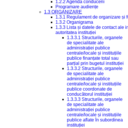
1.2.2 Agenda conducerii
Programare audiențe
1.3 ORGANIZARE
1.3.1 Regulament de organizare și 
1.3.2 Organigrama
1.3.3 Lista și datele de contact ale
autoritatea instituției
1.3.3.1 Structurile, organele
de specialitate ale
administrației publice
centrale/locale și instituțiile
publice finanțate total sau
parțial prin bugetul instituției
1.3.3.2 Structurile, organele
de specialitate ale
administrației publice
centrale/locale și instituțiile
publice coordonate de
conducătorul instituției
1.3.3.3 Structurile, organele
de specialitate ale
administrației publice
centrale/locale și instituțiile
publice aflate în subordinea
instituției