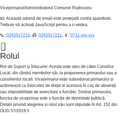
Viceprimarul/Administratorul Comunei Radovanu
📧:
Această adresă de email este protejată contra spambots.
Trebuie să activați JavaScript pentru a o vedea.
📞:
0242517215
, 📠:
0242517211
, 📱:
0721 xxx xxx
Rolul
Rol de Suport și Înlocuire: Acesta este ales de către Consiliul
Local, din rândul membrilor săi, la propunerea primarului sau a
consilierilor locali. Viceprimarul este subordonat primarului și
acționează ca înlocuitor de drept al acestuia în caz de absență
sau imposibilitate de exercitare a funcției. Similar primarului,
funcția de viceprimar este o funcție de demnitate publică.
Detalii privind alegerea și rolul său sunt stipulate în Art. 152 din
OUG 57/2019.5