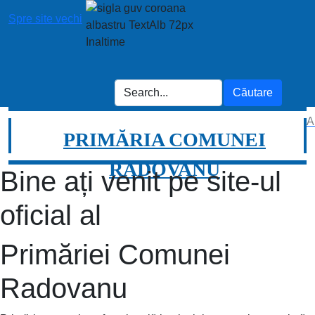
Spre site vechi
A
PRIMĂRIA COMUNEI
RADOVANU
Bine ați venit pe site-ul
oficial al
Primăriei Comunei
Radovanu