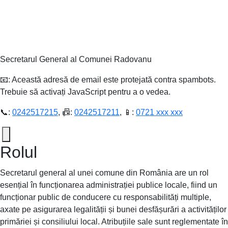
Secretarul General al Comunei Radovanu
📧:
Această adresă de email este protejată contra spambots.
Trebuie să activați JavaScript pentru a o vedea.
📞:
0242517215
, 📠:
0242517211
, 📱:
0721 xxx xxx
Rolul
Secretarul general al unei comune din România are un rol
esențial în funcționarea administrației publice locale, fiind un
funcționar public de conducere cu responsabilități multiple,
axate pe asigurarea legalității și bunei desfășurări a activităților
primăriei și consiliului local. Atribuțiile sale sunt reglementate în