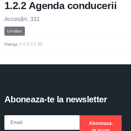
1.2.2 Agenda conducerii
Accesări: 331
Articolul următor: Legislatie
Următor
Ratings
(0)
Aboneaza-te la newsletter
Aboneaza-
te acum