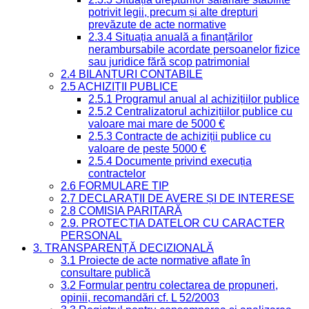
potrivit legii, precum și alte drepturi
prevăzute de acte normative
2.3.4 Situația anuală a finanțărilor
nerambursabile acordate persoanelor fizice
sau juridice fără scop patrimonial
2.4 BILANȚURI CONTABILE
2.5 ACHIZIȚII PUBLICE
2.5.1 Programul anual al achizițiilor publice
2.5.2 Centralizatorul achizițiilor publice cu
valoare mai mare de 5000 €
2.5.3 Contracte de achiziții publice cu
valoare de peste 5000 €
2.5.4 Documente privind execuția
contractelor
2.6 FORMULARE TIP
2.7 DECLARAȚII DE AVERE ȘI DE INTERESE
2.8 COMISIA PARITARĂ
2.9. PROTECȚIA DATELOR CU CARACTER
PERSONAL
3. TRANSPARENȚĂ DECIZIONALĂ
3.1 Proiecte de acte normative aflate în
consultare publică
3.2 Formular pentru colectarea de propuneri,
opinii, recomandări cf. L 52/2003