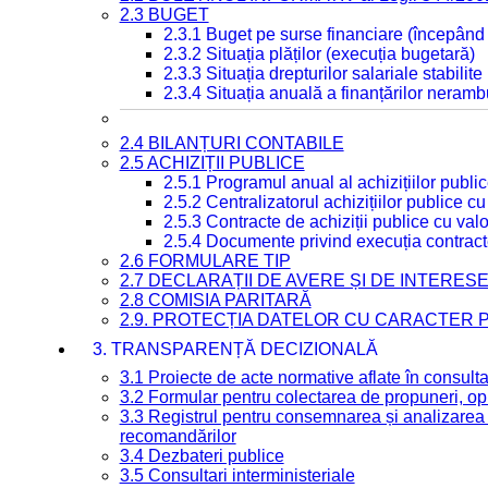
2.3 BUGET
2.3.1 Buget pe surse financiare (începând
2.3.2 Situația plăților (execuția bugetară)
2.3.3 Situația drepturilor salariale stabilit
2.3.4 Situația anuală a finanțărilor neramb
2.4 BILANȚURI CONTABILE
2.5 ACHIZIȚII PUBLICE
2.5.1 Programul anual al achizițiilor publi
2.5.2 Centralizatorul achizițiilor publice 
2.5.3 Contracte de achiziții publice cu va
2.5.4 Documente privind execuția contract
2.6 FORMULARE TIP
2.7 DECLARAȚII DE AVERE ȘI DE INTERES
2.8 COMISIA PARITARĂ
2.9. PROTECȚIA DATELOR CU CARACTER
3. TRANSPARENȚĂ DECIZIONALĂ
3.1 Proiecte de acte normative aflate în consult
3.2 Formular pentru colectarea de propuneri, opi
3.3 Registrul pentru consemnarea și analizarea p
recomandărilor
3.4 Dezbateri publice
3.5 Consultari interministeriale