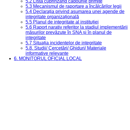
5.2 Lista cuprinzând cadourile primite
5.3 Mecanismul de raportare a încălcărilor legii
5.4 Declarația privind asumarea unei agende de
integritate organizațională
5.5 Planul de integritate al instituției
5.6 Raport narativ referitor la stadiul implementării
măsurilor prevăzute în SNA și în planul de
integritate
5.7 Situația incidentelor de integritate
5.8. Studii/ Cercetări/ Ghiduri/ Materiale
informative relevante
6. MONITORUL OFICIAL LOCAL