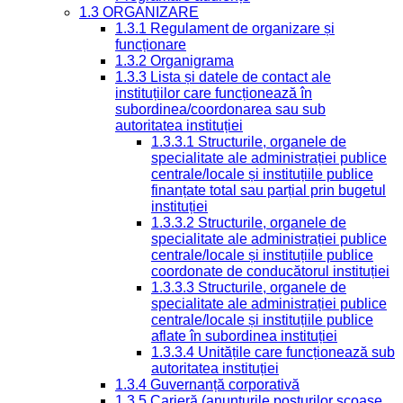
1.3 ORGANIZARE
1.3.1 Regulament de organizare și
funcționare
1.3.2 Organigrama
1.3.3 Lista și datele de contact ale
instituțiilor care funcționează în
subordinea/coordonarea sau sub
autoritatea instituției
1.3.3.1 Structurile, organele de
specialitate ale administrației publice
centrale/locale și instituțiile publice
finanțate total sau parțial prin bugetul
instituției
1.3.3.2 Structurile, organele de
specialitate ale administrației publice
centrale/locale și instituțiile publice
coordonate de conducătorul instituției
1.3.3.3 Structurile, organele de
specialitate ale administrației publice
centrale/locale și instituțiile publice
aflate în subordinea instituției
1.3.3.4 Unitățile care funcționează sub
autoritatea instituției
1.3.4 Guvernanță corporativă
1.3.5 Carieră (anunțurile posturilor scoase