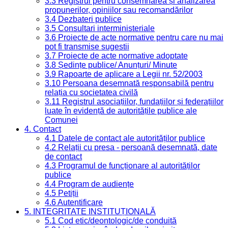
3.3 Registrul pentru consemnarea și analizarea
propunerilor, opiniilor sau recomandărilor
3.4 Dezbateri publice
3.5 Consultari interministeriale
3.6 Proiecte de acte normative pentru care nu mai
pot fi transmise sugestii
3.7 Proiecte de acte normative adoptate
3.8 Ședințe publice/ Anunțuri/ Minute
3.9 Rapoarte de aplicare a Legii nr. 52/2003
3.10 Persoana desemnată responsabilă pentru
relația cu societatea civilă
3.11 Registrul asociațiilor, fundațiilor și federațiilor
luate în evidență de autoritățile publice ale
Comunei
4. Contact
4.1 Datele de contact ale autorităților publice
4.2 Relații cu presa - persoană desemnată, date
de contact
4.3 Programul de funcționare al autorităților
publice
4.4 Program de audiențe
4.5 Petiții
4.6 Autentificare
5. INTEGRITATE INSTITUȚIONALĂ
5.1 Cod etic/deontologic/de conduită