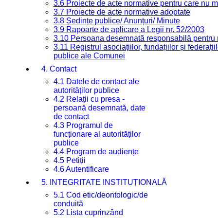
3.6 Proiecte de acte normative pentru care nu ma
3.7 Proiecte de acte normative adoptate
3.8 Ședințe publice/ Anunțuri/ Minute
3.9 Rapoarte de aplicare a Legii nr. 52/2003
3.10 Persoana desemnată responsabilă pentru re
3.11 Registrul asociațiilor, fundațiilor și federații
publice ale Comunei
4. Contact
4.1 Datele de contact ale
autorităților publice
4.2 Relații cu presa -
persoană desemnată, date
de contact
4.3 Programul de
funcționare al autorităților
publice
4.4 Program de audiențe
4.5 Petiții
4.6 Autentificare
5. INTEGRITATE INSTITUȚIONALĂ
5.1 Cod etic/deontologic/de
conduită
5.2 Lista cuprinzând