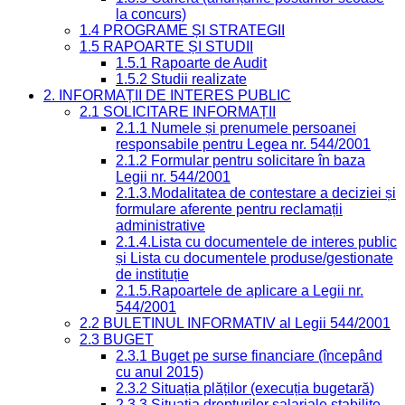
la concurs)
1.4 PROGRAME ȘI STRATEGII
1.5 RAPOARTE ȘI STUDII
1.5.1 Rapoarte de Audit
1.5.2 Studii realizate
2. INFORMAȚII DE INTERES PUBLIC
2.1 SOLICITARE INFORMAȚII
2.1.1 Numele și prenumele persoanei
responsabile pentru Legea nr. 544/2001
2.1.2 Formular pentru solicitare în baza
Legii nr. 544/2001
2.1.3.Modalitatea de contestare a deciziei și
formulare aferente pentru reclamații
administrative
2.1.4.Lista cu documentele de interes public
și Lista cu documentele produse/gestionate
de instituție
2.1.5.Rapoartele de aplicare a Legii nr.
544/2001
2.2 BULETINUL INFORMATIV al Legii 544/2001
2.3 BUGET
2.3.1 Buget pe surse financiare (începând
cu anul 2015)
2.3.2 Situația plăților (execuția bugetară)
2.3.3 Situația drepturilor salariale stabilite