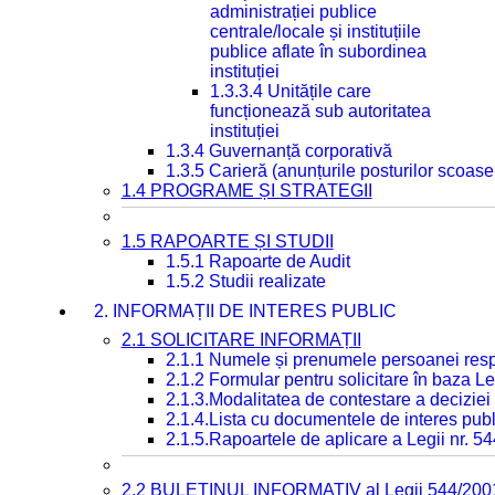
administrației publice
centrale/locale și instituțiile
publice aflate în subordinea
instituției
1.3.3.4 Unitățile care
funcționează sub autoritatea
instituției
1.3.4 Guvernanță corporativă
1.3.5 Carieră (anunțurile posturilor scoase
1.4 PROGRAME ȘI STRATEGII
1.5 RAPOARTE ȘI STUDII
1.5.1 Rapoarte de Audit
1.5.2 Studii realizate
2. INFORMAȚII DE INTERES PUBLIC
2.1 SOLICITARE INFORMAȚII
2.1.1 Numele și prenumele persoanei resp
2.1.2 Formular pentru solicitare în baza Le
2.1.3.Modalitatea de contestare a deciziei 
2.1.4.Lista cu documentele de interes publ
2.1.5.Rapoartele de aplicare a Legii nr. 5
2.2 BULETINUL INFORMATIV al Legii 544/200