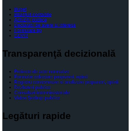
Buget
Bilanţuri contabile
Achiziţii publice
Declaratii de avere si interese
Formulare tip
GDPR
Transparenţă decizională
Proiecte de acte normative
Formular colectare propuneri, opinii
Registru consemnare si analizare propuneri, opinii
Dezbateri publice
Consultari interministeriale
Video Şedinţe publice
Legături rapide