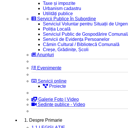
Taxe și impozite
Urbanism cadastru
Utilități publice
Servicii Publice în Subordine
Serviciul Voluntar pentru Situații de Urgen
Poliția Locală
Serviciul Public de Gospodărire Comunal
Servicii de Evidența Persoanelor
Cămin Cultural / Bibliotecă Comunală
Creșe, Grădinițe, Școli
Anunțuri
Evenimente
Servicii online
Proiecte
Galerie Foto | Video
Sedinte publice - Video
1. Despre Primarie
1.1 LEGISLAȚIE