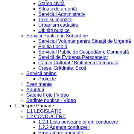
Starea civilă
Situații de urgență
Serviciul Administrativ
Taxe și impozite
Urbanism cadastru
Utilități publice
Servicii Publice în Subordine
Serviciul Voluntar pentru Situații de Urgență
Poliția Locală
Serviciul Public de Gospodărire Comunală
Servicii de Evidența Persoanelor
Cămin Cultural / Bibliotecă Comunală
Creșe, Grădinițe, Școli
Servicii online
Proiecte
Evenimente
Anunțuri
Galerie Foto | Video
Sedinte publice - Video
1. Despre Primarie
1.1 LEGISLAȚIE
1.2 CONDUCERE
1.2.1 Lista persoanelor din conducere
1.2.2 Agenda conducerii
Programare audiențe