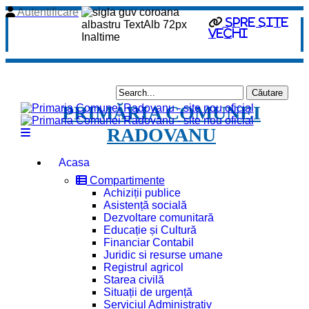
Autentificare
Spre site
vechi
PRIMĂRIA COMUNEI
RADOVANU
Acasa
Compartimente
Achiziții publice
Asistență socială
Dezvoltare comunitară
Educație și Cultură
Financiar Contabil
Juridic si resurse umane
Registrul agricol
Starea civilă
Situații de urgență
Serviciul Administrativ