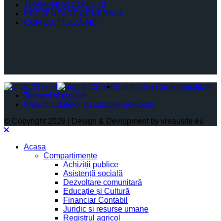
TERMENI ŞI CONDIŢII
PREZENTARE GENERALĂ
CONTACTEAZĂ-NE
Politica De Confidențialitate
Termeni și condiții
Protectia datelor cu caracter personal
© Copyright 2026 | Design & Devlopment by vreausite.eu
Acasa
Compartimente
Achiziții publice
Asistență socială
Dezvoltare comunitară
Educație și Cultură
Financiar Contabil
Juridic si resurse umane
Registrul agricol