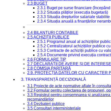
2.3 BUGET
2.3.1 Buget pe surse financiare (începând
2.3.2 Situația plăților (execuția bugetară)
2.3.3 Situația drepturilor salariale stabilit
2.3.4 Situația anuală a finanțărilor neramb
2.4 BILANȚURI CONTABILE
2.5 ACHIZIȚII PUBLICE
2.5.1 Programul anual al achizițiilor publi
2.5.2 Centralizatorul achizițiilor publice 
2.5.3 Contracte de achiziții publice cu va
2.5.4 Documente privind execuția contract
2.6 FORMULARE TIP
2.7 DECLARAȚII DE AVERE ȘI DE INTERES
2.8 COMISIA PARITARĂ
2.9. PROTECȚIA DATELOR CU CARACTER
3. TRANSPARENȚĂ DECIZIONALĂ
3.1 Proiecte de acte normative aflate în consult
3.2 Formular pentru colectarea de propuneri, opi
3.3 Registrul pentru consemnarea și analizarea p
recomandărilor
3.4 Dezbateri publice
3.5 Consultari interministeriale