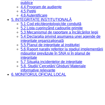
publice
4.4 Program de audiențe
4.5 Petiții
4.6 Autentificare
5. INTEGRITATE INSTITUȚIONALĂ
5.1 Cod etic/deontologic/de conduită
5.2 Lista cuprinzând cadourile primite
5.3 Mecanismul de raportare a încălcărilor legii
5.4 Declarația privind asumarea unei agende de
integritate organizațională
5.5 Planul de integritate al instituției
5.6 Raport narativ referitor la stadiul implementării
măsurilor prevăzute în SNA și în planul de
integritate
5.7 Situația incidentelor de integritate
5.8. Studii/ Cercetări/ Ghiduri/ Materiale
informative relevante
6. MONITORUL OFICIAL LOCAL