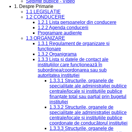
Sedinte publice - Video
1. Despre Primarie
1.1 LEGISLAȚIE
1.2 CONDUCERE
1.2.1 Lista persoanelor din conducere
1.2.2 Agenda conducerii
Programare audiențe
1.3 ORGANIZARE
1.3.1 Regulament de organizare și
funcționare
1.3.2 Organigrama
1.3.3 Lista și datele de contact ale
instituțiilor care funcționează în
subordinea/coordonarea sau sub
autoritatea instituției
1.3.3.1 Structurile, organele de
specialitate ale administrației publice
centrale/locale și instituțiile publice
finanțate total sau parțial prin bugetul
instituției
1.3.3.2 Structurile, organele de
specialitate ale administrației publice
centrale/locale și instituțiile publice
coordonate de conducătorul instituției
1.3.3.3 Structurile, organele de