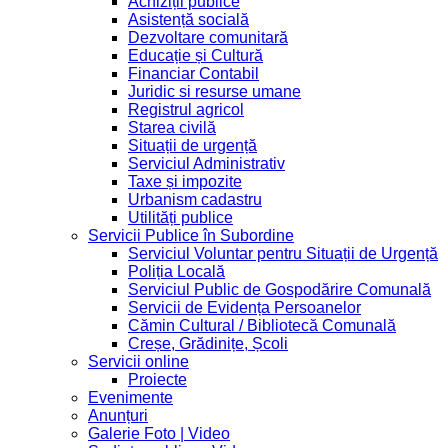
Achiziții publice
Asistență socială
Dezvoltare comunitară
Educație și Cultură
Financiar Contabil
Juridic si resurse umane
Registrul agricol
Starea civilă
Situații de urgență
Serviciul Administrativ
Taxe și impozite
Urbanism cadastru
Utilități publice
Servicii Publice în Subordine
Serviciul Voluntar pentru Situații de Urgență
Poliția Locală
Serviciul Public de Gospodărire Comunală
Servicii de Evidența Persoanelor
Cămin Cultural / Bibliotecă Comunală
Creșe, Grădinițe, Școli
Servicii online
Proiecte
Evenimente
Anunțuri
Galerie Foto | Video