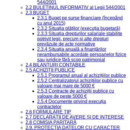
544/2001
2.2 BULETINUL INFORMATIV al Legii 544/2001
2.3 BUGET
2.3.1 Buget pe surse financiare (începând
cu anul 2015)
2.3.2 Situația plăților (execuția bugetară)
2.3.3 Situația drepturilor salariale stabilite
potrivit legii, precum și alte drepturi
prevăzute de acte normative
2.3.4 Situația anuală a finanțărilor
nerambursabile acordate persoanelor fizice
sau juridice fără scop patrimonial
2.4 BILANȚURI CONTABILE
2.5 ACHIZIȚII PUBLICE
2.5.1 Programul anual al achizițiilor publice
2.5.2 Centralizatorul achizițiilor publice cu
valoare mai mare de 5000 €
2.5.3 Contracte de achiziții publice cu
valoare de peste 5000 €
2.5.4 Documente privind execuția
contractelor
2.6 FORMULARE TIP
2.7 DECLARAȚII DE AVERE ȘI DE INTERESE
2.8 COMISIA PARITARĂ
2.9. PROTECȚIA DATELOR CU CARACTER