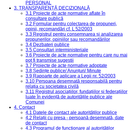
PERSONAL
3. TRANSPARENȚĂ DECIZIONALĂ
3.1 Proiecte de acte normative aflate în
consultare publică
3.2 Formular pentru colectarea de propuneri,
opinii, recomandări cf. L 52/2003
3.3 Registrul pentru consemnarea și analizarea
propunerilor, opiniilor sau recomandărilor
3.4 Dezbateri publice
3.5 Consultari interministeriale
3.6 Proiecte de acte normative pentru care nu mai
pot fi transmise sugestii
3.7 Proiecte de acte normative adoptate
3.8 Ședințe publice/ Anunțuri/ Minute
3.9 Rapoarte de aplicare a Legii nr. 52/2003
3.10 Persoana desemnată responsabilă pentru
relația cu societatea civilă
3.11 Registrul asociațiilor, fundațiilor și federațiilor
luate în evidență de autoritățile publice ale
Comunei
4. Contact
4.1 Datele de contact ale autorităților publice
4.2 Relații cu presa - persoană desemnată, date
de contact
4.3 Programul de funcționare al autorităților