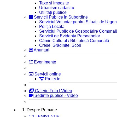
Taxe și impozite
Urbanism cadastru
Utilități publice
Servicii Publice în Subordine
Serviciul Voluntar pentru Situații de Urgen
Poliția Locală
Serviciul Public de Gospodărire Comunal
Servicii de Evidența Persoanelor
Cămin Cultural / Bibliotecă Comunală
Creșe, Grădinițe, Școli
Anunțuri
Evenimente
Servicii online
Proiecte
Galerie Foto | Video
Sedinte publice - Video
1. Despre Primarie
1.1 LEGISLAȚIE