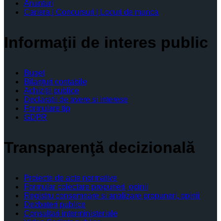
Anunturi
Cariera | Concursuri | Locuri de munca
Informaţii de interes public
Buget
Bilanţuri contabile
Achiziţii publice
Declaratii de avere si interese
Formulare tip
GDPR
Transparenţă decizională
Proiecte de acte normative
Formular colectare propuneri, opinii
Registru consemnare si analizare propuneri, opinii
Dezbateri publice
Consultari interministeriale