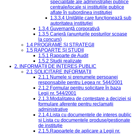
specialitate ale administrației publice
centrale/locale și instituțiile publice
aflate în subordinea instituției
1.3.3.4 Unitățile care funcționează sub
autoritatea instituției
1.3.4 Guvernanță corporativă
1.3.5 Carieră (anunțurile posturilor scoase
la concurs)
1.4 PROGRAME ȘI STRATEGII
1.5 RAPOARTE ȘI STUDII
1.5.1 Rapoarte de Audit
1.5.2 Studii realizate
2. INFORMAȚII DE INTERES PUBLIC
2.1 SOLICITARE INFORMAȚII
2.1.1 Numele și prenumele persoanei
responsabile pentru Legea nr. 544/2001
2.1.2 Formular pentru solicitare în baza
Legii nr. 544/2001
2.1.3.Modalitatea de contestare a deciziei și
formulare aferente pentru reclamații
administrative
2.1.4.Lista cu documentele de interes public
și Lista cu documentele produse/gestionate
de instituție
2.1.5.Rapoartele de aplicare a Legii nr.