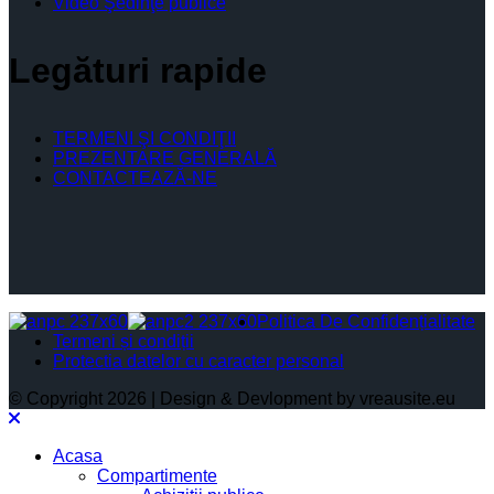
Video Şedinţe publice
Legături rapide
TERMENI ŞI CONDIŢII
PREZENTARE GENERALĂ
CONTACTEAZĂ-NE
Politica De Confidențialitate
Termeni și condiții
Protectia datelor cu caracter personal
© Copyright 2026 | Design & Devlopment by vreausite.eu
Acasa
Compartimente