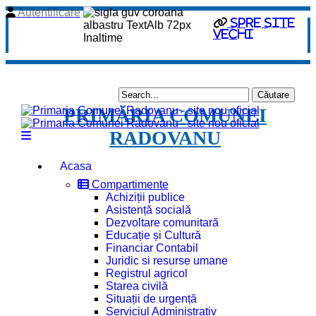
Autentificare
Spre site
vechi
PRIMĂRIA COMUNEI
RADOVANU
Acasa
Compartimente
Achiziții publice
Asistență socială
Dezvoltare comunitară
Educație și Cultură
Financiar Contabil
Juridic si resurse umane
Registrul agricol
Starea civilă
Situații de urgență
Serviciul Administrativ