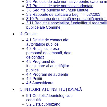
3.6 Proiecte de acte normative pentru care nu ma
3.7 Proiecte de acte normative adoptate
3.8 Ședințe publice/ Anunțuri/ Minute
3.9 Rapoarte de aplicare a Legii nr. 52/2003
3.10 Persoana desemnată responsabilă pentru re
3.11 Registrul asociațiilor, fundațiilor și federații
publice ale Comunei
4. Contact
4.1 Datele de contact ale
autorităților publice
4.2 Relații cu presa -
persoană desemnată, date
de contact
4.3 Programul de
funcționare al autorităților
publice
4.4 Program de audiențe
4.5 Petiții
4.6 Autentificare
5. INTEGRITATE INSTITUȚIONALĂ
5.1 Cod etic/deontologic/de
conduită
5.2 Lista cuprinzând