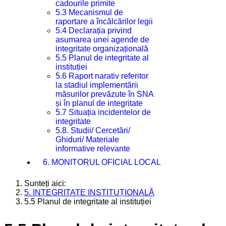
cadourile primite
5.3 Mecanismul de
raportare a încălcărilor legii
5.4 Declarația privind
asumarea unei agende de
integritate organizațională
5.5 Planul de integritate al
instituției
5.6 Raport narativ referitor
la stadiul implementării
măsurilor prevăzute în SNA
și în planul de integritate
5.7 Situația incidentelor de
integritate
5.8. Studii/ Cercetări/
Ghiduri/ Materiale
informative relevante
6. MONITORUL OFICIAL LOCAL
Sunteți aici:
5. INTEGRITATE INSTITUȚIONALĂ
5.5 Planul de integritate al instituției