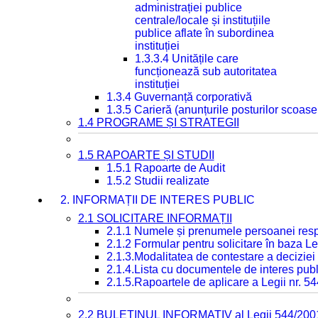
administrației publice
centrale/locale și instituțiile
publice aflate în subordinea
instituției
1.3.3.4 Unitățile care
funcționează sub autoritatea
instituției
1.3.4 Guvernanță corporativă
1.3.5 Carieră (anunțurile posturilor scoase
1.4 PROGRAME ȘI STRATEGII
1.5 RAPOARTE ȘI STUDII
1.5.1 Rapoarte de Audit
1.5.2 Studii realizate
2. INFORMAȚII DE INTERES PUBLIC
2.1 SOLICITARE INFORMAȚII
2.1.1 Numele și prenumele persoanei resp
2.1.2 Formular pentru solicitare în baza Le
2.1.3.Modalitatea de contestare a deciziei 
2.1.4.Lista cu documentele de interes publ
2.1.5.Rapoartele de aplicare a Legii nr. 5
2.2 BULETINUL INFORMATIV al Legii 544/200