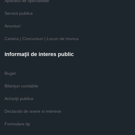
Aparatul de specialitate
Servicii publice
Anunturi
Cariera | Concursuri | Locuri de munca
Informaţii de interes public
Buget
Bilanţuri contabile
Achiziţii publice
Declaratii de avere si interese
Formulare tip