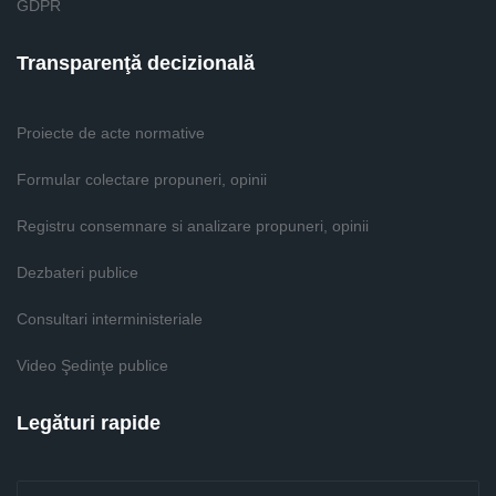
GDPR
Transparenţă decizională
Proiecte de acte normative
Formular colectare propuneri, opinii
Registru consemnare si analizare propuneri, opinii
Dezbateri publice
Consultari interministeriale
Video Şedinţe publice
Legături rapide