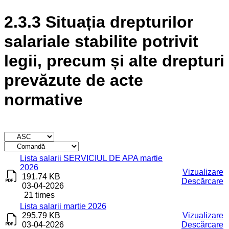
2.3.3 Situația drepturilor
salariale stabilite potrivit
legii, precum și alte drepturi
prevăzute de acte
normative
Titlu
Descărcare
Lista salarii SERVICIUL DE APA martie
2026
Vizualizare
191.74 KB
Descărcare
03-04-2026
21 times
Lista salarii martie 2026
295.79 KB
Vizualizare
03-04-2026
Descărcare