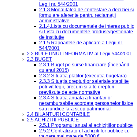
Legii nr. 544/2001
2.1.3.Modalitatea de contestare a deciziei și
formulare aferente pentru reclamații
administrative
2.1.4.Lista cu documentele de interes public
și Lista cu documentele produse/gestionate
de instituție
2.1.5.Rapoartele de aplicare a Legii nr.
544/2001
2.2 BULETINUL INFORMATIV al Legii 544/2001
2.3 BUGET
2.3.1 Buget pe surse financiare (începând
cu anul 2015)
2.3.2 Situația plăților (execuția bugetară)
2.3.3 Situația drepturilor salariale stabilite
potrivit legii, precum și alte drepturi
prevăzute de acte normative
2.3.4 Situația anuală a finanțărilor
nerambursabile acordate persoanelor fizice
sau juridice fără scop patrimonial
2.4 BILANȚURI CONTABILE
2.5 ACHIZIȚII PUBLICE
2.5.1 Programul anual al achizițiilor publice
2.5.2 Centralizatorul achizițiilor publice cu
valoare mai mare de 5000 €