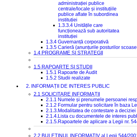
administrației publice
centrale/locale și instituțiile
publice aflate în subordinea
instituției
1.3.3.4 Unitățile care
funcționează sub autoritatea
instituției
1.3.4 Guvernanță corporativă
1.3.5 Carieră (anunțurile posturilor scoase
1.4 PROGRAME ȘI STRATEGII
1.5 RAPOARTE ȘI STUDII
1.5.1 Rapoarte de Audit
1.5.2 Studii realizate
2. INFORMAȚII DE INTERES PUBLIC
2.1 SOLICITARE INFORMAȚII
2.1.1 Numele și prenumele persoanei resp
2.1.2 Formular pentru solicitare în baza Le
2.1.3.Modalitatea de contestare a deciziei 
2.1.4.Lista cu documentele de interes publ
2.1.5.Rapoartele de aplicare a Legii nr. 5
2.2 BULETINUL INFORMATIV al Legii 544/200