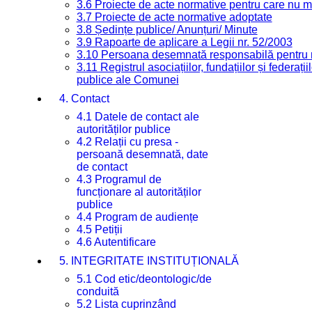
3.6 Proiecte de acte normative pentru care nu ma
3.7 Proiecte de acte normative adoptate
3.8 Ședințe publice/ Anunțuri/ Minute
3.9 Rapoarte de aplicare a Legii nr. 52/2003
3.10 Persoana desemnată responsabilă pentru re
3.11 Registrul asociațiilor, fundațiilor și federații
publice ale Comunei
4. Contact
4.1 Datele de contact ale
autorităților publice
4.2 Relații cu presa -
persoană desemnată, date
de contact
4.3 Programul de
funcționare al autorităților
publice
4.4 Program de audiențe
4.5 Petiții
4.6 Autentificare
5. INTEGRITATE INSTITUȚIONALĂ
5.1 Cod etic/deontologic/de
conduită
5.2 Lista cuprinzând