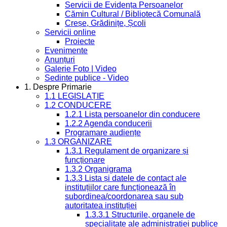
Servicii de Evidența Persoanelor
Cămin Cultural / Bibliotecă Comunală
Creșe, Grădinițe, Școli
Servicii online
Proiecte
Evenimente
Anunțuri
Galerie Foto | Video
Sedinte publice - Video
1. Despre Primarie
1.1 LEGISLAȚIE
1.2 CONDUCERE
1.2.1 Lista persoanelor din conducere
1.2.2 Agenda conducerii
Programare audiențe
1.3 ORGANIZARE
1.3.1 Regulament de organizare și
funcționare
1.3.2 Organigrama
1.3.3 Lista și datele de contact ale
instituțiilor care funcționează în
subordinea/coordonarea sau sub
autoritatea instituției
1.3.3.1 Structurile, organele de
specialitate ale administrației publice