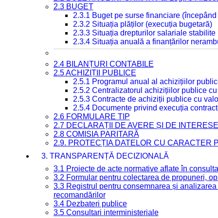
2.3 BUGET
2.3.1 Buget pe surse financiare (începând
2.3.2 Situația plăților (execuția bugetară)
2.3.3 Situația drepturilor salariale stabilit
2.3.4 Situația anuală a finanțărilor neramb
2.4 BILANȚURI CONTABILE
2.5 ACHIZIȚII PUBLICE
2.5.1 Programul anual al achizițiilor publi
2.5.2 Centralizatorul achizițiilor publice 
2.5.3 Contracte de achiziții publice cu va
2.5.4 Documente privind execuția contract
2.6 FORMULARE TIP
2.7 DECLARAȚII DE AVERE ȘI DE INTERES
2.8 COMISIA PARITARĂ
2.9. PROTECȚIA DATELOR CU CARACTER
3. TRANSPARENȚĂ DECIZIONALĂ
3.1 Proiecte de acte normative aflate în consult
3.2 Formular pentru colectarea de propuneri, opi
3.3 Registrul pentru consemnarea și analizarea p
recomandărilor
3.4 Dezbateri publice
3.5 Consultari interministeriale