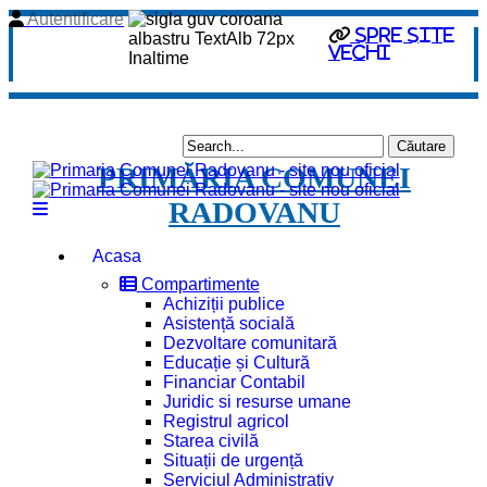
Autentificare
Spre site
vechi
PRIMĂRIA COMUNEI
RADOVANU
Acasa
Compartimente
Achiziții publice
Asistență socială
Dezvoltare comunitară
Educație și Cultură
Financiar Contabil
Juridic si resurse umane
Registrul agricol
Starea civilă
Situații de urgență
Serviciul Administrativ