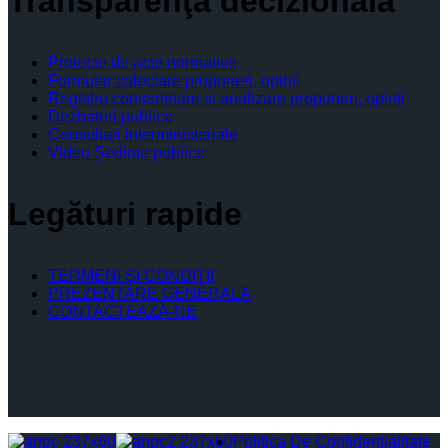
Transparenţă decizională
Proiecte de acte normative
Formular colectare propuneri, opinii
Registru consemnare si analizare propuneri, opinii
Dezbateri publice
Consultari interministeriale
Video Şedinţe publice
Legături rapide
TERMENI ŞI CONDIŢII
PREZENTARE GENERALĂ
CONTACTEAZĂ-NE
Politica De Confidențialitate