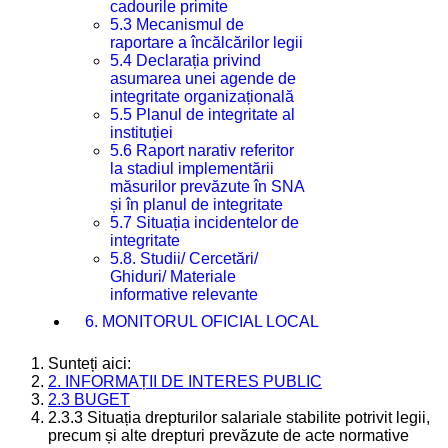
cadourile primite
5.3 Mecanismul de
raportare a încălcărilor legii
5.4 Declarația privind
asumarea unei agende de
integritate organizațională
5.5 Planul de integritate al
instituției
5.6 Raport narativ referitor
la stadiul implementării
măsurilor prevăzute în SNA
și în planul de integritate
5.7 Situația incidentelor de
integritate
5.8. Studii/ Cercetări/
Ghiduri/ Materiale
informative relevante
6. MONITORUL OFICIAL LOCAL
Sunteți aici:
2. INFORMAȚII DE INTERES PUBLIC
2.3 BUGET
2.3.3 Situația drepturilor salariale stabilite potrivit legii,
precum și alte drepturi prevăzute de acte normative