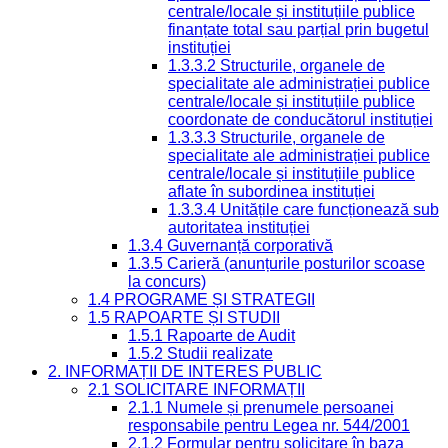
centrale/locale și instituțiile publice
finanțate total sau parțial prin bugetul
instituției
1.3.3.2 Structurile, organele de
specialitate ale administrației publice
centrale/locale și instituțiile publice
coordonate de conducătorul instituției
1.3.3.3 Structurile, organele de
specialitate ale administrației publice
centrale/locale și instituțiile publice
aflate în subordinea instituției
1.3.3.4 Unitățile care funcționează sub
autoritatea instituției
1.3.4 Guvernanță corporativă
1.3.5 Carieră (anunțurile posturilor scoase
la concurs)
1.4 PROGRAME ȘI STRATEGII
1.5 RAPOARTE ȘI STUDII
1.5.1 Rapoarte de Audit
1.5.2 Studii realizate
2. INFORMAȚII DE INTERES PUBLIC
2.1 SOLICITARE INFORMAȚII
2.1.1 Numele și prenumele persoanei
responsabile pentru Legea nr. 544/2001
2.1.2 Formular pentru solicitare în baza