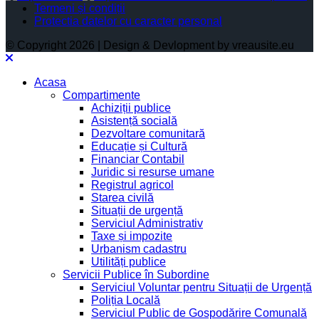
Termeni și condiții
Protectia datelor cu caracter personal
© Copyright 2026 | Design & Devlopment by vreausite.eu
Acasa
Compartimente
Achiziții publice
Asistență socială
Dezvoltare comunitară
Educație și Cultură
Financiar Contabil
Juridic si resurse umane
Registrul agricol
Starea civilă
Situații de urgență
Serviciul Administrativ
Taxe și impozite
Urbanism cadastru
Utilități publice
Servicii Publice în Subordine
Serviciul Voluntar pentru Situații de Urgență
Poliția Locală
Serviciul Public de Gospodărire Comunală