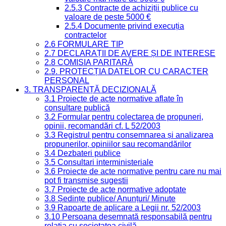
2.5.3 Contracte de achiziții publice cu
valoare de peste 5000 €
2.5.4 Documente privind execuția
contractelor
2.6 FORMULARE TIP
2.7 DECLARAȚII DE AVERE ȘI DE INTERESE
2.8 COMISIA PARITARĂ
2.9. PROTECȚIA DATELOR CU CARACTER
PERSONAL
3. TRANSPARENȚĂ DECIZIONALĂ
3.1 Proiecte de acte normative aflate în
consultare publică
3.2 Formular pentru colectarea de propuneri,
opinii, recomandări cf. L 52/2003
3.3 Registrul pentru consemnarea și analizarea
propunerilor, opiniilor sau recomandărilor
3.4 Dezbateri publice
3.5 Consultari interministeriale
3.6 Proiecte de acte normative pentru care nu mai
pot fi transmise sugestii
3.7 Proiecte de acte normative adoptate
3.8 Ședințe publice/ Anunțuri/ Minute
3.9 Rapoarte de aplicare a Legii nr. 52/2003
3.10 Persoana desemnată responsabilă pentru
relația cu societatea civilă