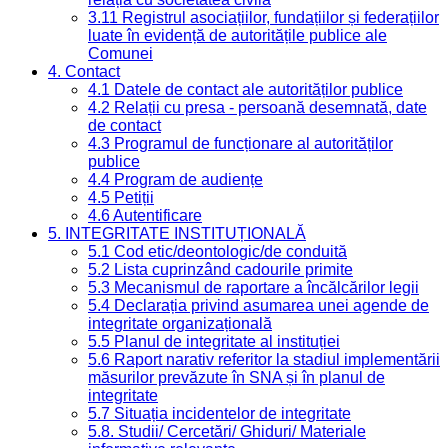
3.11 Registrul asociațiilor, fundațiilor și federațiilor
luate în evidență de autoritățile publice ale
Comunei
4. Contact
4.1 Datele de contact ale autorităților publice
4.2 Relații cu presa - persoană desemnată, date
de contact
4.3 Programul de funcționare al autorităților
publice
4.4 Program de audiențe
4.5 Petiții
4.6 Autentificare
5. INTEGRITATE INSTITUȚIONALĂ
5.1 Cod etic/deontologic/de conduită
5.2 Lista cuprinzând cadourile primite
5.3 Mecanismul de raportare a încălcărilor legii
5.4 Declarația privind asumarea unei agende de
integritate organizațională
5.5 Planul de integritate al instituției
5.6 Raport narativ referitor la stadiul implementării
măsurilor prevăzute în SNA și în planul de
integritate
5.7 Situația incidentelor de integritate
5.8. Studii/ Cercetări/ Ghiduri/ Materiale