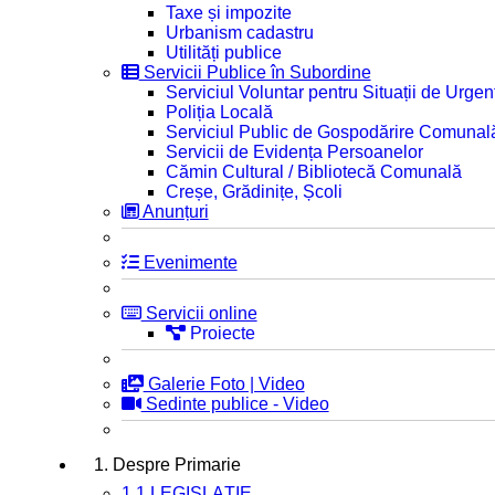
Taxe și impozite
Urbanism cadastru
Utilități publice
Servicii Publice în Subordine
Serviciul Voluntar pentru Situații de Urgen
Poliția Locală
Serviciul Public de Gospodărire Comunal
Servicii de Evidența Persoanelor
Cămin Cultural / Bibliotecă Comunală
Creșe, Grădinițe, Școli
Anunțuri
Evenimente
Servicii online
Proiecte
Galerie Foto | Video
Sedinte publice - Video
1. Despre Primarie
1.1 LEGISLAȚIE