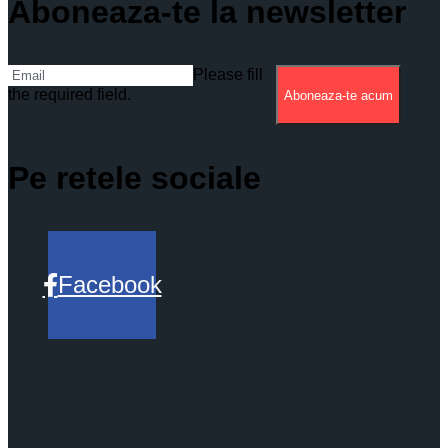
Aboneaza-te la newsletter
Please fill
the required field.
Aboneaza-te acum
Pe retele sociale
Facebook