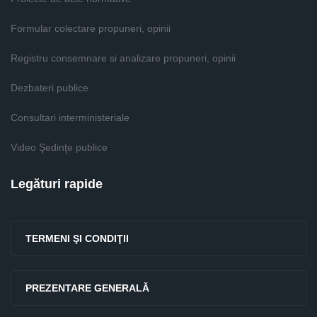
Formular colectare propuneri, opinii
Registru consemnare si analizare propuneri, opinii
Dezbateri publice
Consultari interministeriale
Video Şedinţe publice
Legături rapide
TERMENI ŞI CONDIŢII
PREZENTARE GENERALĂ