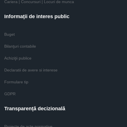
Cariera | Concursuri | Locuri de munca
Informaţii de interes public
Buget
Bilanţuri contabile
Achiziţii publice
Declaratii de avere si interese
Formulare tip
GDPR
Transparenţă decizională
Proiecte de acte normative