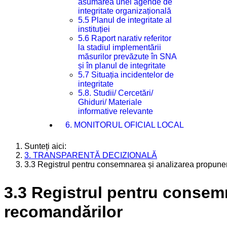
asumarea unei agende de
integritate organizațională
5.5 Planul de integritate al
instituției
5.6 Raport narativ referitor
la stadiul implementării
măsurilor prevăzute în SNA
și în planul de integritate
5.7 Situația incidentelor de
integritate
5.8. Studii/ Cercetări/
Ghiduri/ Materiale
informative relevante
6. MONITORUL OFICIAL LOCAL
Sunteți aici:
3. TRANSPARENȚĂ DECIZIONALĂ
3.3 Registrul pentru consemnarea și analizarea propuneri
3.3 Registrul pentru consemn
recomandărilor