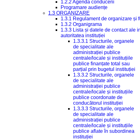
1.2.2 Agenda conducerii
Programare audiențe
1.3 ORGANIZARE
1.3.1 Regulament de organizare și 
1.3.2 Organigrama
1.3.3 Lista și datele de contact ale
autoritatea instituției
1.3.3.1 Structurile, organele
de specialitate ale
administrației publice
centrale/locale și instituțiile
publice finanțate total sau
parțial prin bugetul instituției
1.3.3.2 Structurile, organele
de specialitate ale
administrației publice
centrale/locale și instituțiile
publice coordonate de
conducătorul instituției
1.3.3.3 Structurile, organele
de specialitate ale
administrației publice
centrale/locale și instituțiile
publice aflate în subordinea
instituției