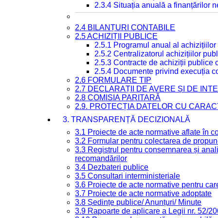
2.3.4 Situația anuală a finanțărilor
2.4 BILANȚURI CONTABILE
2.5 ACHIZIȚII PUBLICE
2.5.1 Programul anual al achizițiilor
2.5.2 Centralizatorul achizițiilor p
2.5.3 Contracte de achiziții publice
2.5.4 Documente privind execuția co
2.6 FORMULARE TIP
2.7 DECLARAȚII DE AVERE ȘI DE IN
2.8 COMISIA PARITARĂ
2.9. PROTECȚIA DATELOR CU CARA
3. TRANSPARENȚĂ DECIZIONALĂ
3.1 Proiecte de acte normative aflate în c
3.2 Formular pentru colectarea de propune
3.3 Registrul pentru consemnarea și anali
recomandărilor
3.4 Dezbateri publice
3.5 Consultari interministeriale
3.6 Proiecte de acte normative pentru care
3.7 Proiecte de acte normative adoptate
3.8 Ședințe publice/ Anunțuri/ Minute
3.9 Rapoarte de aplicare a Legii nr. 52/2