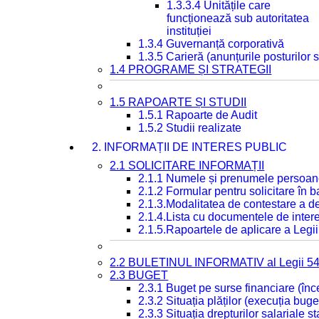
1.3.3.4 Unitățile care
funcționează sub autoritatea
instituției
1.3.4 Guvernanță corporativă
1.3.5 Carieră (anunțurile posturilor
1.4 PROGRAME ȘI STRATEGII
1.5 RAPOARTE ȘI STUDII
1.5.1 Rapoarte de Audit
1.5.2 Studii realizate
2. INFORMAȚII DE INTERES PUBLIC
2.1 SOLICITARE INFORMAȚII
2.1.1 Numele și prenumele persoan
2.1.2 Formular pentru solicitare în 
2.1.3.Modalitatea de contestare a de
2.1.4.Lista cu documentele de intere
2.1.5.Rapoartele de aplicare a Legii
2.2 BULETINUL INFORMATIV al Legii 5
2.3 BUGET
2.3.1 Buget pe surse financiare (în
2.3.2 Situația plăților (execuția buge
2.3.3 Situația drepturilor salariale s