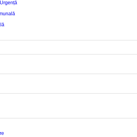
e Urgență
omunală
lă
re