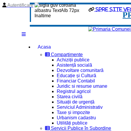
Autentificare
Spre site ve
P
Acasa
Compartimente
Achiziții publice
Asistență socială
Dezvoltare comunitară
Educație și Cultură
Financiar Contabil
Juridic si resurse umane
Registrul agricol
Starea civilă
Situații de urgență
Serviciul Administrativ
Taxe și impozite
Urbanism cadastru
Utilități publice
Servicii Publice în Subordine