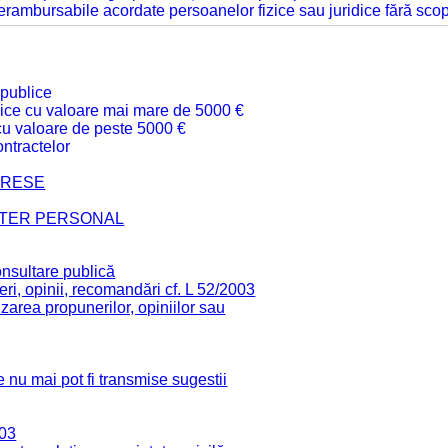
 nerambursabile acordate persoanelor fizice sau juridice fără sco
 publice
ublice cu valoare mai mare de 5000 €
 cu valoare de peste 5000 €
ntractelor
TERESE
CTER PERSONAL
onsultare publică
ri, opinii, recomandări cf. L 52/2003
zarea propunerilor, opiniilor sau
 nu mai pot fi transmise sugestii
003