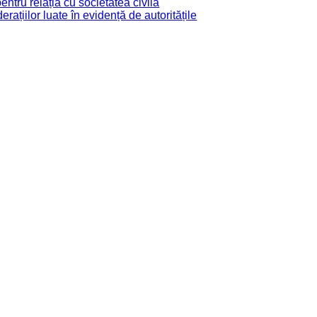
tru relația cu societatea civilă
derațiilor luate în evidență de autoritățile