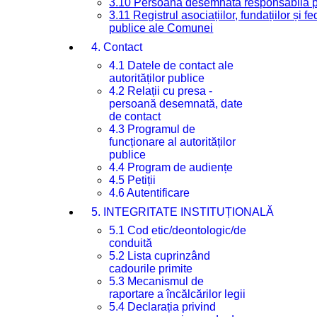
3.10 Persoana desemnată responsabilă pen
3.11 Registrul asociațiilor, fundațiilor și fe
publice ale Comunei
4. Contact
4.1 Datele de contact ale
autorităților publice
4.2 Relații cu presa -
persoană desemnată, date
de contact
4.3 Programul de
funcționare al autorităților
publice
4.4 Program de audiențe
4.5 Petiții
4.6 Autentificare
5. INTEGRITATE INSTITUȚIONALĂ
5.1 Cod etic/deontologic/de
conduită
5.2 Lista cuprinzând
cadourile primite
5.3 Mecanismul de
raportare a încălcărilor legii
5.4 Declarația privind