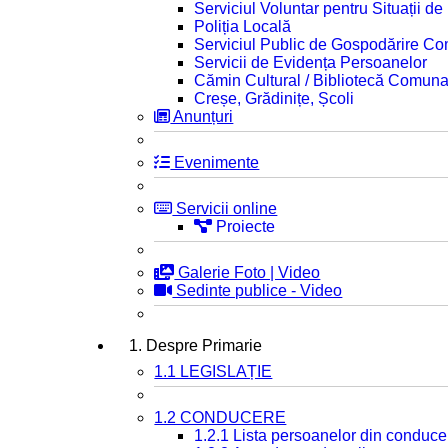
Serviciul Voluntar pentru Situații d
Poliția Locală
Serviciul Public de Gospodărire C
Servicii de Evidența Persoanelor
Cămin Cultural / Bibliotecă Comuna
Creșe, Grădinițe, Școli
Anunțuri
Evenimente
Servicii online
Proiecte
Galerie Foto | Video
Sedinte publice - Video
1. Despre Primarie
1.1 LEGISLAȚIE
1.2 CONDUCERE
1.2.1 Lista persoanelor din conduce