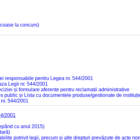
 scoase la concurs)
ei responsabile pentru Legea nr. 544/2001
baza Legii nr. 544/2001
ciziei și formulare aferente pentru reclamații administrative
s public și Lista cu documentele produse/gestionate de instituți
 nr. 544/2001
44/2001
cepând cu anul 2015)
tară)
tabilite potrivit legii, precum și alte drepturi prevăzute de acte no