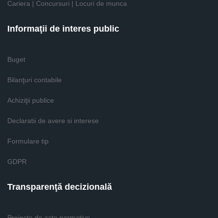
Cariera | Concursuri | Locuri de munca
Informaţii de interes public
Buget
Bilanţuri contabile
Achiziţii publice
Declaratii de avere si interese
Formulare tip
GDPR
Transparenţă decizională
Proiecte de acte normative