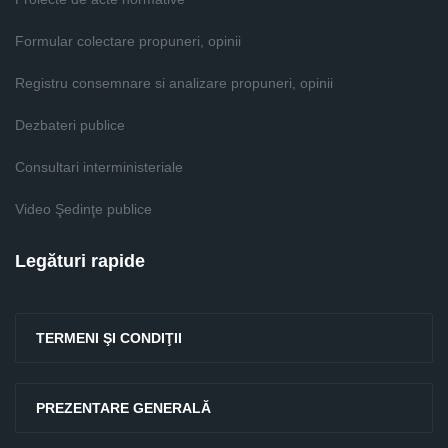
Formular colectare propuneri, opinii
Registru consemnare si analizare propuneri, opinii
Dezbateri publice
Consultari interministeriale
Video Şedinţe publice
Legături rapide
TERMENI ŞI CONDIŢII
PREZENTARE GENERALĂ