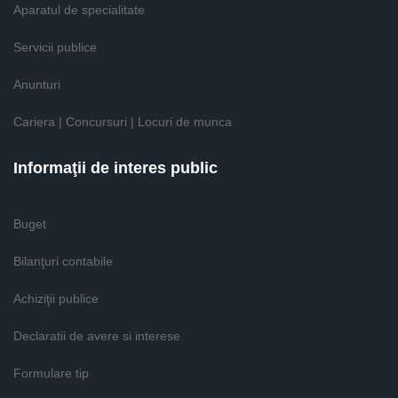
Aparatul de specialitate
Servicii publice
Anunturi
Cariera | Concursuri | Locuri de munca
Informaţii de interes public
Buget
Bilanţuri contabile
Achiziţii publice
Declaratii de avere si interese
Formulare tip