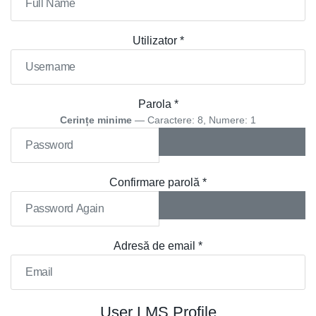
Utilizator
*
Parola
*
Cerințe minime
— Caractere: 8, Numere: 1
ARATĂ PAROLA
Confirmare parolă
*
ARATĂ PAROLA
Adresă de email
*
User LMS Profile