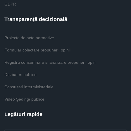
GDPR
Transparenţă decizională
Proiecte de acte normative
Formular colectare propuneri, opinii
Registru consemnare si analizare propuneri, opinii
Dezbateri publice
Consultari interministeriale
Video Şedinţe publice
Legături rapide